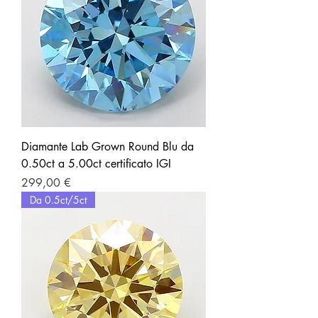
Diamante Lab Grown Round Blu da
0.50ct a 5.00ct certificato IGI
Prezzo
299,00 €
Da 0.5ct/5ct