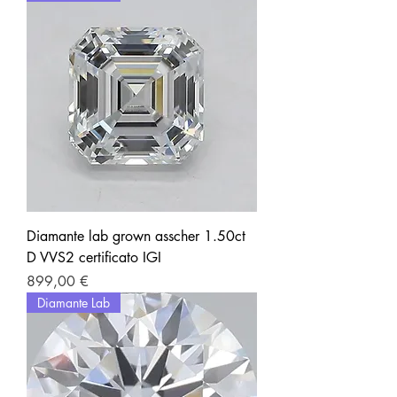
Diamante lab grown asscher 1.50ct
D VVS2 certificato IGI
Prezzo
899,00 €
Diamante Lab