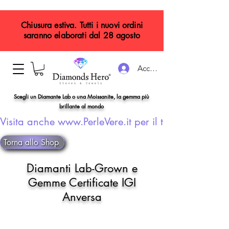
Chiusura estiva. Tutti i nuovi ordini
saranno elaborati dal 28 agosto
Accedi
Scegli un Diamante Lab o una Moissanite, la gemma più
brillante al mondo
Visita anche www.PerleVere.it per il tuo gioiello con
Torna allo Shop
Diamanti Lab-Grown e
Gemme Certificate IGI
Anversa