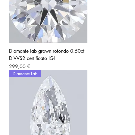
Diamante lab grown rotondo 0.50ct
D VVS2 certificato IGI
Prezzo
299,00 €
Diamante Lab