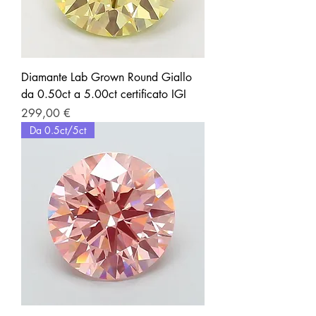
Diamante Lab Grown Round Giallo
da 0.50ct a 5.00ct certificato IGI
Prezzo
299,00 €
Da 0.5ct/5ct