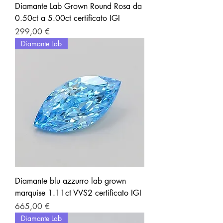
Diamante Lab Grown Round Rosa da
0.50ct a 5.00ct certificato IGI
Prezzo
299,00 €
Diamante Lab
Diamante blu azzurro lab grown
marquise 1.11ct VVS2 certificato IGI
Prezzo
665,00 €
Diamante Lab