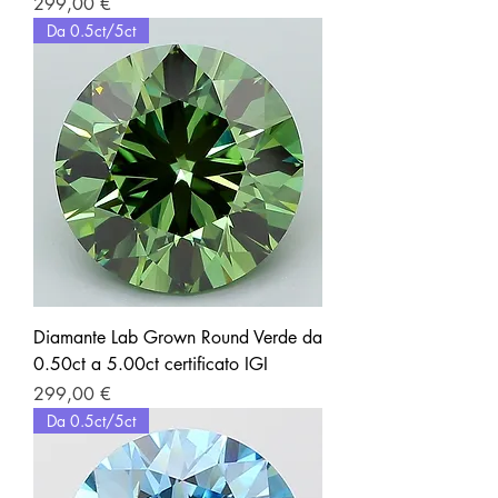
Prezzo
299,00 €
Da 0.5ct/5ct
Diamante Lab Grown Round Verde da
0.50ct a 5.00ct certificato IGI
Prezzo
299,00 €
Da 0.5ct/5ct