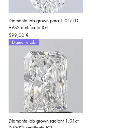
Diamante lab grown pera 1.01ct D
VVS2 certificato IGI
Prezzo
599,00 €
Diamante Lab
Diamante lab grown radiant 1.01ct
D VVS2 certificato IGI