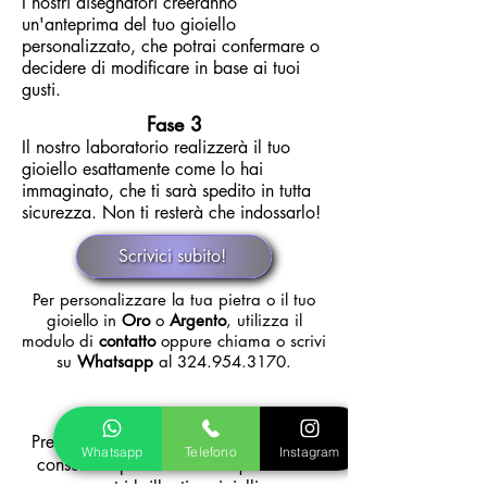
I nostri disegnatori creeranno
un'anteprima del tuo gioiello
personalizzato, che potrai confermare o
decidere di modificare in base ai tuoi
gusti.
Fase 3
Il nostro laboratorio realizzerà il tuo
gioiello esattamente come lo hai
immaginato, che ti sarà spedito in tutta
sicurezza. Non ti resterà che indossarlo!
Scrivici subito!
Per personalizzare la tua pietra o il tuo
gioiello in
Oro
o
Argento
, utilizza il
modulo di
contatto
oppure chiama o scrivi
su
Whatsapp
al
324.954.3170
.
Vieni a trovarci
Prendi un appuntamento con un nostro
Whatsapp
Telefono
Instagram
consulente per valutare la qualità dei