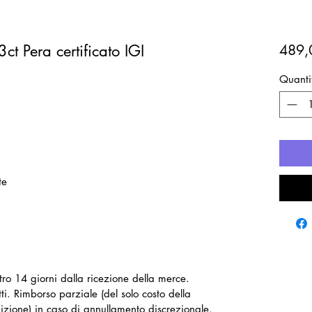
t Pera certificato IGI
489,
Quanti
te
ntro 14 giorni dalla ricezione della merce.
ti. Rimborso parziale (del solo costo della
izione) in caso di annullamento discrezionale.