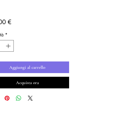
Prezzo
00 €
tà
*
Aggiungi al carrello
Acquista ora