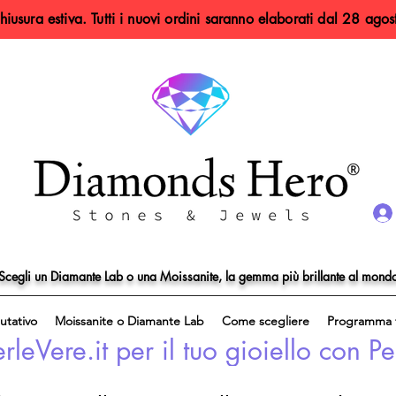
hiusura estiva. Tutti i nuovi ordini saranno elaborati dal 28 agos
Scegli un Diamante Lab o una Moissanite, la gemma più brillante al mond
utativo
Moissanite o Diamante Lab
Come scegliere
Programma f
eVere.it per il tuo gioiello con Pe