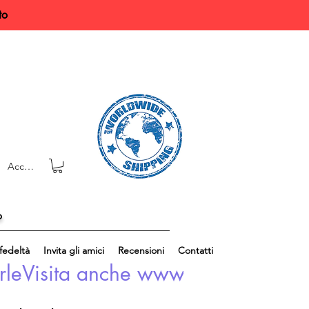
to
Accedi
o
edeltà
Invita gli amici
Recensioni
Contatti
rle