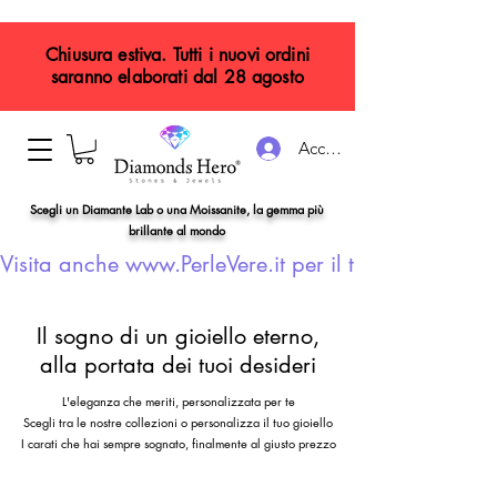
Chiusura estiva. Tutti i nuovi ordini
saranno elaborati dal 28 agosto
Accedi
Scegli un Diamante Lab o una Moissanite, la gemma più
brillante al mondo
Visita anche www.PerleVere.it per il tuo gioiello con
Il sogno di un gioiello eterno,
alla portata dei tuoi desideri
L'eleganza che meriti, personalizzata per te
Scegli tra le nostre collezioni o personalizza il tuo gioiello
I carati che hai sempre sognato, finalmente al giusto prezzo