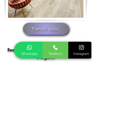
Prenota visita
Realizziamo insieme il tuo gioiello in oro
Whatsapp
Telefono
Instagram
o argento
Fase 1
Inviaci le foto del gioiello dei tuoi sogni,
ti seguiremo nella scelta della pietra più
adatta e decideremo insieme la
personalizzazione che preferisci, in oro
o argento. Otterrai un preventivo senza
impegno.
Fase 2
I nostri disegnatori creeranno