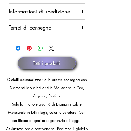
Diritto di recesso da esercitarsi entro
Informazioni di spedizione
14 giorni dalla ricezione della merce.
Rimborso completo in caso di difetti.
Spedizione garantita. Rimborso
Rimborso parziale (del solo costo della
Tempi di consegna
integrale in caso di smarrimento.
merce al netto delle spese di
Il rimborso verrà eseguito dopo
spedizione) in caso di annullamento
Pronta consegna. Spedizione con
comunicazione ufficiale di smarrimento
discrezionale.
corriere.
dello spedizioniere o dopo 30 giorni
di fermo spedizione.
Tutti i prodotti
Gioielli personalizzati e in pronta consegna con
Diamanti Lab e brillanti in Moissanite in Oro,
Argento, Platino.
Solo la migliore qualità di Diamanti Lab e
Moissanite in tutti i tagli, colori e carature. Con
certificato di qualità e garanzia di legge.
Assistenza pre e post vendita.
Realizza il gioiello