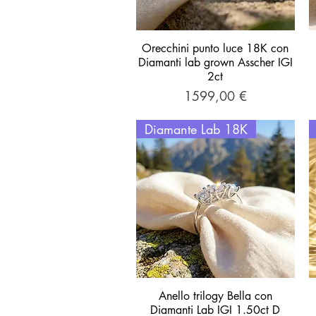
Orecchini punto luce 18K con
Vista rapida
Diamanti lab grown Asscher IGI
2ct
Prezzo
1599,00 €
Diamante Lab 18K
Anello trilogy Bella con
Vista rapida
Diamanti Lab IGI 1.50ct D