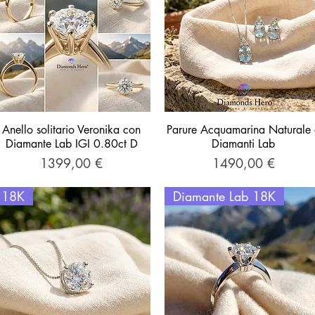
Anello solitario Veronika con
Vista rapida
Parure Acquamarina Naturale 
Vista rapida
Diamante Lab IGI 0.80ct D
Diamanti Lab
Prezzo
Prezzo
1399,00 €
1490,00 €
18K
Diamante Lab 18K