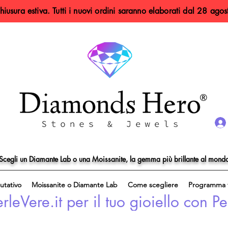
hiusura estiva. Tutti i nuovi ordini saranno elaborati dal 28 agos
Scegli un Diamante Lab o una Moissanite, la gemma più brillante al mond
utativo
Moissanite o Diamante Lab
Come scegliere
Programma f
eVere.it per il tuo gioiello con Pe