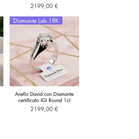
Prezzo
2199,00 €
Diamante Lab 18K
Anello David con Diamante
Vista rapida
certificato IGI Round 1ct
Prezzo
2199,00 €