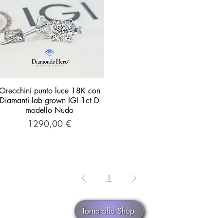
Orecchini punto luce 18K con
Vista rapida
Diamanti lab grown IGI 1ct D
modello Nudo
Prezzo
1290,00 €
1
Torna allo Shop