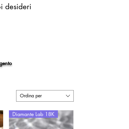
oi desideri
rgento
Ordina per
Diamante Lab 18K