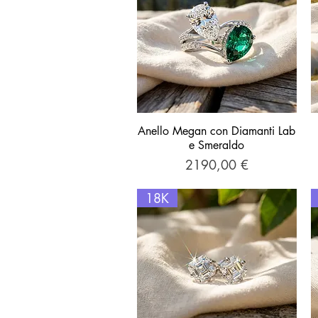
Anello Megan con Diamanti Lab
Vista rapida
e Smeraldo
Prezzo
2190,00 €
18K