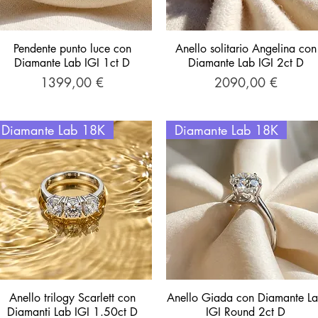
Pendente punto luce con
Vista rapida
Anello solitario Angelina con
Vista rapida
Diamante Lab IGI 1ct D
Diamante Lab IGI 2ct D
Prezzo
Prezzo
1399,00 €
2090,00 €
Diamante Lab 18K
Diamante Lab 18K
Anello trilogy Scarlett con
Vista rapida
Anello Giada con Diamante L
Vista rapida
Diamanti Lab IGI 1.50ct D
IGI Round 2ct D