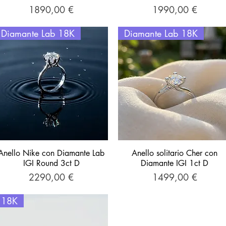
Prezzo
Prezzo
1890,00 €
1990,00 €
Diamante Lab 18K
Diamante Lab 18K
Anello Nike con Diamante Lab
Vista rapida
Anello solitario Cher con
Vista rapida
IGI Round 3ct D
Diamante IGI 1ct D
Prezzo
Prezzo
2290,00 €
1499,00 €
18K