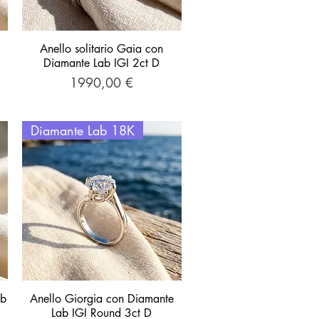
Anello solitario Gaia con
Vista rapida
Diamante Lab IGI 2ct D
Prezzo
1990,00 €
Diamante Lab 18K
ab
Anello Giorgia con Diamante
Vista rapida
Lab IGI Round 3ct D