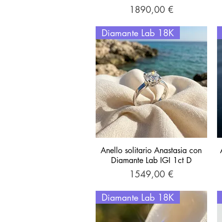
Prezzo
1890,00 €
Diamante Lab 18K
Anello solitario Anastasia con
Vista rapida
Diamante Lab IGI 1ct D
Prezzo
1549,00 €
Diamante Lab 18K