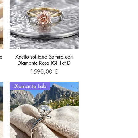
e
Anello solitario Samira con
Vista rapida
Diamante Rosa IGI 1ct D
Prezzo
1590,00 €
Diamante Lab