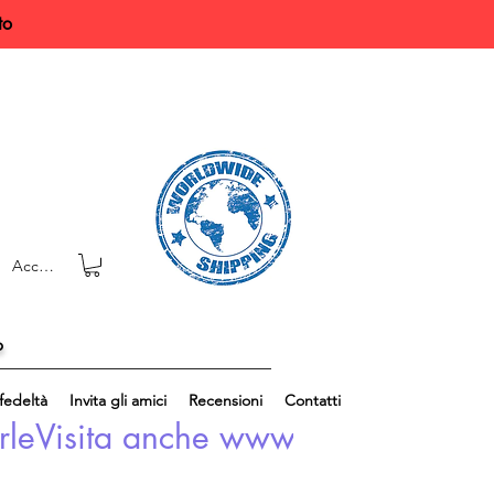
to
Accedi
o
edeltà
Invita gli amici
Recensioni
Contatti
rle