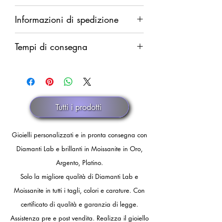
Diritto di recesso da esercitarsi entro
Informazioni di spedizione
14 giorni dalla ricezione della merce.
Rimborso completo in caso di difetti.
Spedizione garantita. Rimborso
Rimborso parziale (del solo costo della
Tempi di consegna
integrale in caso di smarrimento.
merce al netto delle spese di
Il rimborso verrà eseguito dopo
spedizione) in caso di annullamento
Pronta consegna. Spedizione con
comunicazione ufficiale di smarrimento
discrezionale.
corriere.
dello spedizioniere o dopo 30 giorni
di fermo spedizione.
Tutti i prodotti
Gioielli personalizzati e in pronta consegna con
Diamanti Lab e brillanti in Moissanite in Oro,
Argento, Platino.
Solo la migliore qualità di Diamanti Lab e
Moissanite in tutti i tagli, colori e carature. Con
certificato di qualità e garanzia di legge.
Assistenza pre e post vendita.
Realizza il gioiello