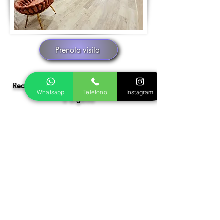
Prenota visita
Realizziamo insieme il tuo gioiello in oro
Whatsapp
Telefono
Instagram
o argento
Fase 1
Inviaci le foto del gioiello dei tuoi sogni,
ti seguiremo nella scelta della pietra più
adatta e decideremo insieme la
personalizzazione che preferisci, in oro
o argento. Otterrai un preventivo senza
impegno.
Fase 2
I nostri disegnatori creeranno