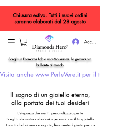
Chiusura estiva. Tutti i nuovi ordini
saranno elaborati dal 28 agosto
Accedi
Scegli un Diamante Lab o una Moissanite, la gemma più
brillante al mondo
Visita anche www.PerleVere.it per il tuo gioiello con
Il sogno di un gioiello eterno,
alla portata dei tuoi desideri
L'eleganza che meriti, personalizzata per te
Scegli tra le nostre collezioni o personalizza il tuo gioiello
I carati che hai sempre sognato, finalmente al giusto prezzo