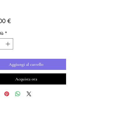
Prezzo
00 €
tà
*
Aggiungi al carrello
Acquista ora