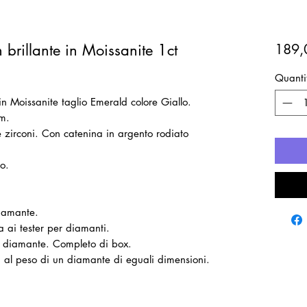
 brillante in Moissanite 1ct
189,
Quanti
in Moissanite taglio Emerald colore Giallo.
m.
e zirconi. Con catenina in argento rodiato
o.
diamante.
a ai tester per diamanti.
il diamante. Completo di box.
ti al peso di un diamante di eguali dimensioni.