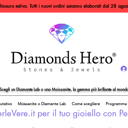
hiusura estiva. Tutti i nuovi ordini saranno elaborati dal 28 agos
Scegli un Diamante Lab o una Moissanite, la gemma più brillante al mond
utativo
Moissanite o Diamante Lab
Come scegliere
Programma f
eVere.it per il tuo gioiello con Pe