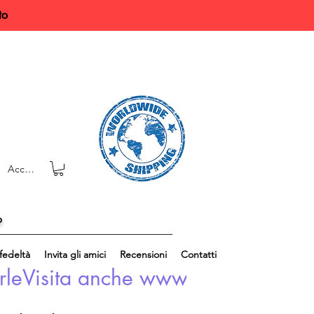
to
Accedi
o
edeltà
Invita gli amici
Recensioni
Contatti
rle