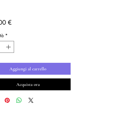
Prezzo
00 €
tà
*
Aggiungi al carrello
Acquista ora