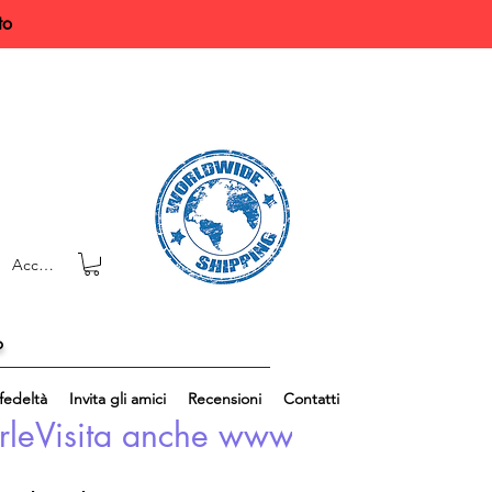
to
Accedi
o
edeltà
Invita gli amici
Recensioni
Contatti
rle