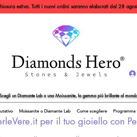
hiusura estiva. Tutti i nuovi ordini saranno elaborati dal 28 agos
Scegli un Diamante Lab o una Moissanite, la gemma più brillante al mond
utativo
Moissanite o Diamante Lab
Come scegliere
Programma f
eVere.it per il tuo gioiello con Pe