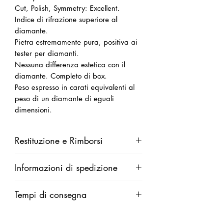
Cut, Polish, Symmetry: Excellent.
Indice di rifrazione superiore al
diamante.
Pietra estremamente pura, positiva ai
tester per diamanti.
Nessuna differenza estetica con il
diamante. Completo di box.
Peso espresso in carati equivalenti al
peso di un diamante di eguali
dimensioni.
Restituzione e Rimborsi
Diritto di recesso da esercitarsi entro
Informazioni di spedizione
14 giorni dalla ricezione della merce.
Rimborso completo in caso di difetti.
Spedizione garantita. Rimborso
Rimborso parziale (del solo costo della
Tempi di consegna
integrale in caso di smarrimento.
merce al netto delle spese di
Il rimborso verrà eseguito dopo
spedizione) in caso di annullamento
Pronta consegna.
comunicazione ufficiale di smarrimento