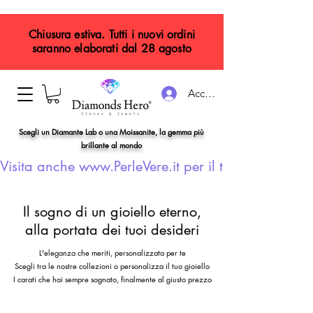
Chiusura estiva. Tutti i nuovi ordini
saranno elaborati dal 28 agosto
Accedi
Scegli un Diamante Lab o una Moissanite, la gemma più
brillante al mondo
Visita anche www.PerleVere.it per il tuo gioiello con
Il sogno di un gioiello eterno,
alla portata dei tuoi desideri
L'eleganza che meriti, personalizzata per te
Scegli tra le nostre collezioni o personalizza il tuo gioiello
I carati che hai sempre sognato, finalmente al giusto prezzo