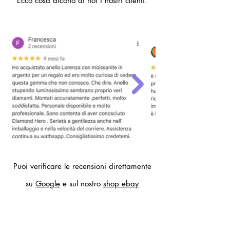
Ecco cosa dicono di noi i nostri clienti.
- 22 (circonferenza dito 62mm,
diametro interno anello 19,7 mm)
Per altre misure compilare il modulo
contatti.
Puoi verificare le recensioni direttamente
su
Google
e sul nostro
shop ebay