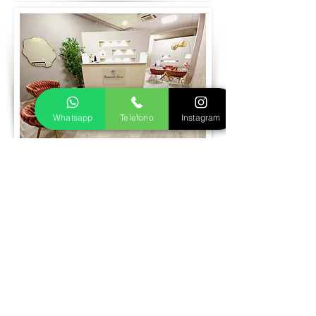
Whatsapp
Telefono
Instagram
Prenota visita
Realizziamo insieme il tuo gioiello in oro
o argento
Fase 1
Inviaci le foto del gioiello dei tuoi sogni,
ti seguiremo nella scelta della pietra più