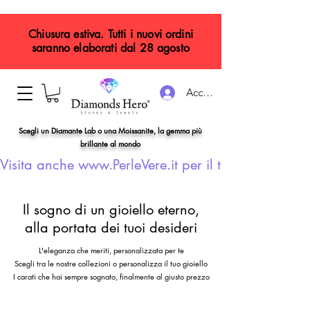
Chiusura estiva. Tutti i nuovi ordini
saranno elaborati dal 28 agosto
Accedi
Scegli un Diamante Lab o una Moissanite, la gemma più
brillante al mondo
Visita anche www.PerleVere.it per il tuo gioiello con
Il sogno di un gioiello eterno,
alla portata dei tuoi desideri
L'eleganza che meriti, personalizzata per te
Scegli tra le nostre collezioni o personalizza il tuo gioiello
I carati che hai sempre sognato, finalmente al giusto prezzo