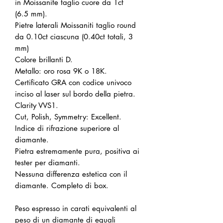
in Moissanite taglio cuore da 1ct
(6.5 mm).
Pietre laterali Moissaniti taglio round
da 0.10ct ciascuna (0.40ct totali, 3
mm)
Colore brillanti D.
Metallo: oro rosa 9K o 18K.
Certificato GRA con codice univoco
inciso al laser sul bordo della pietra.
Clarity VVS1.
Cut, Polish, Symmetry: Excellent.
Indice di rifrazione superiore al
diamante.
Pietra estremamente pura, positiva ai
tester per diamanti.
Nessuna differenza estetica con il
diamante. Completo di box.
Peso espresso in carati equivalenti al
peso di un diamante di eguali