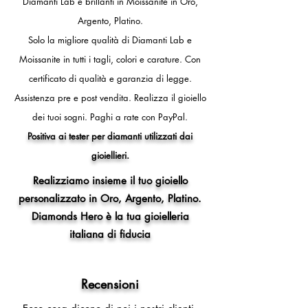
Diamanti Lab e brillanti in Moissanite in Oro,
- 12 (circonferenza dito 52mm,
Argento, Platino.
diametro interno anello 16,5 mm)
- 13 (circonferenza dito 53mm,
Solo la migliore qualità di Diamanti Lab e
diametro interno anello 16,8 mm)
Moissanite in tutti i tagli, colori e carature. Con
- 14 (circonferenza dito 54mm,
certificato di qualità e garanzia di legge.
diametro interno anello 17,2 mm)
- 15 (circonferenza dito 55mm,
Assistenza pre e post vendita.
Realizza il gioiello
diametro interno anello 17,5 mm)
dei tuoi sogni.
Paghi a rate con PayPal.
- 16 (circonferenza dito 56mm,
Positiva ai tester per diamanti utilizzati dai
diametro interno anello 17,8 mm)
gioiellieri.
- 17 (circonferenza dito 57mm,
diametro interno anello 18,1 mm)
Realizziamo insieme il tuo gioiello
- 18 (circonferenza dito 58mm,
personalizzato in Oro, Argento, Platino.
diametro interno anello 18,5 mm)
Diamonds Hero è la tua gioielleria
- 19 (circonferenza dito 59mm,
diametro interno anello 18,8 mm)
italiana di fiducia
- 20 (circonferenza dito 60mm,
diametro interno anello 19,1 mm)
- 21 (circonferenza dito 61mm,
Recensioni
diametro interno anello 19,4 mm)