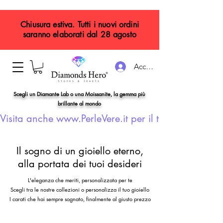
Chiusura estiva. Tutti i nuovi ordini
saranno elaborati dal 28 agosto
Accedi
Scegli un Diamante Lab o una Moissanite, la gemma più
brillante al mondo
Visita anche www.PerleVere.it per il tuo gioiello con
Il sogno di un gioiello eterno,
alla portata dei tuoi desideri
L'eleganza che meriti, personalizzata per te
Scegli tra le nostre collezioni o personalizza il tuo gioiello
I carati che hai sempre sognato, finalmente al giusto prezzo