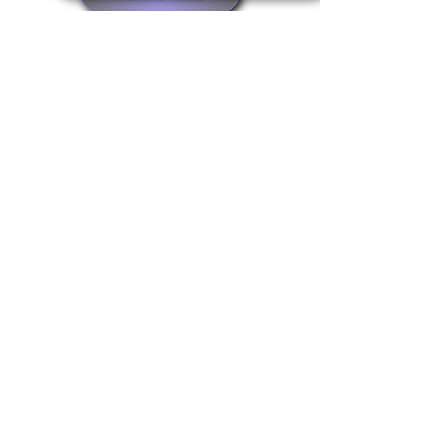
Realizziamo insieme il tuo gioiello in oro
o argento
Fase 1
Inviaci le foto del gioiello dei tuoi sogni,
ti seguiremo nella scelta della pietra più
adatta e decideremo insieme la
personalizzazione che preferisci, in oro
o argento. Otterrai un preventivo senza
impegno.
Fase 2
I nostri disegnatori creeranno
un'anteprima del tuo gioiello
personalizzato, che potrai confermare o
decidere di modificare in base ai tuoi
gusti.