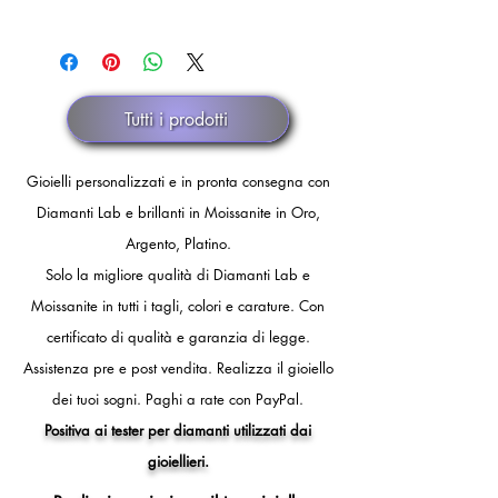
merce al netto delle spese di
Il rimborso verrà eseguito dopo
spedizione) in caso di annullamento
Pronta consegna.
comunicazione ufficiale di smarrimento
discrezionale.
dello spedizioniere o dopo 30 giorni
di fermo spedizione.
Tutti i prodotti
Gioielli personalizzati e in pronta consegna con
Diamanti Lab e brillanti in Moissanite in Oro,
Argento, Platino.
Solo la migliore qualità di Diamanti Lab e
Moissanite in tutti i tagli, colori e carature. Con
certificato di qualità e garanzia di legge.
Assistenza pre e post vendita.
Realizza il gioiello
dei tuoi sogni.
Paghi a rate con PayPal.
Positiva ai tester per diamanti utilizzati dai
gioiellieri.