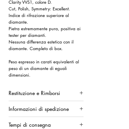
Clarity VVS1, colore D.
Cut, Polish, Symmetry: Excellent.
Indice di rifrazione superiore al
diamante.
Pietra estremamente pura, positiva ai
tester per diamanti.
Nessuna differenza estetica con il
diamante. Completo di box.
Peso espresso in carati equivalenti al
peso di un diamante di eguali
dimensioni.
Restituzione e Rimborsi
Diritto di recesso da esercitarsi entro
Informazioni di spedizione
14 giorni dalla ricezione della merce.
Rimborso completo in caso di difetti.
Spedizione garantita. Rimborso
Rimborso parziale (del solo costo della
Tempi di consegna
integrale in caso di smarrimento.