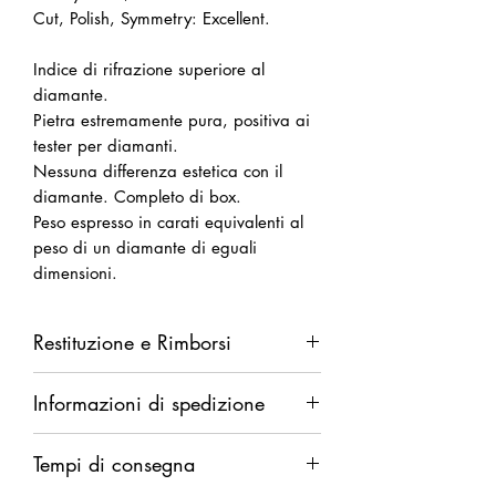
Cut, Polish, Symmetry: Excellent.
Indice di rifrazione superiore al
diamante.
Pietra estremamente pura, positiva ai
tester per diamanti.
Nessuna differenza estetica con il
diamante. Completo di box.
Peso espresso in carati equivalenti al
peso di un diamante di eguali
dimensioni.
Restituzione e Rimborsi
Diritto di recesso da esercitarsi entro
Informazioni di spedizione
14 giorni dalla ricezione della merce.
Rimborso completo in caso di difetti.
Spedizione garantita. Rimborso
Rimborso parziale (del solo costo della
Tempi di consegna
integrale in caso di smarrimento.
merce al netto delle spese di
Il rimborso verrà eseguito dopo