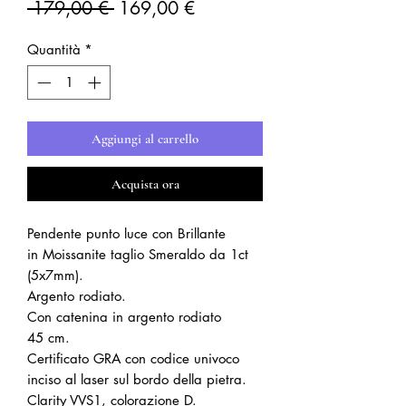
Prezzo
Prezzo
 179,00 € 
169,00 €
regolare
scontato
Quantità
*
Aggiungi al carrello
Acquista ora
Pendente punto luce con Brillante
in Moissanite taglio Smeraldo da 1ct
(5x7mm).
Argento rodiato.
Con catenina in argento rodiato
45 cm.
Certificato GRA con codice univoco
inciso al laser sul bordo della pietra.
Clarity VVS1, colorazione D.