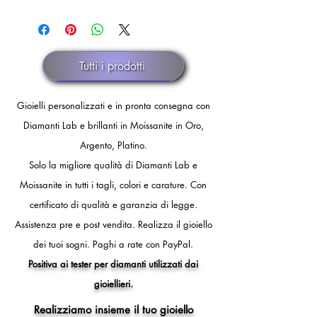
spedizione) in caso di annullamento
Pronta consegna.
comunicazione ufficiale di smarrimento
discrezionale.
dello spedizioniere o dopo 30 giorni
di fermo spedizione.
Tutti i prodotti
Gioielli personalizzati e in pronta consegna con
Diamanti Lab e brillanti in Moissanite in Oro,
Argento, Platino.
Solo la migliore qualità di Diamanti Lab e
Moissanite in tutti i tagli, colori e carature. Con
certificato di qualità e garanzia di legge.
Assistenza pre e post vendita.
Realizza il gioiello
dei tuoi sogni.
Paghi a rate con PayPal.
Positiva ai tester per diamanti utilizzati dai
gioiellieri.
Realizziamo insieme il tuo gioiello