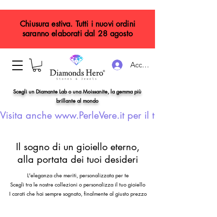
Chiusura estiva. Tutti i nuovi ordini
saranno elaborati dal 28 agosto
Accedi
Scegli un Diamante Lab o una Moissanite, la gemma più
brillante al mondo
Visita anche www.PerleVere.it per il tuo gioiello con
Il sogno di un gioiello eterno,
alla portata dei tuoi desideri
L'eleganza che meriti, personalizzata per te
Scegli tra le nostre collezioni o personalizza il tuo gioiello
I carati che hai sempre sognato, finalmente al giusto prezzo