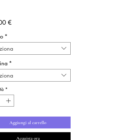
Prezzo
00 €
lo
*
ziona
ina
*
ziona
tà
*
Aggiungi al carrello
Acquista ora