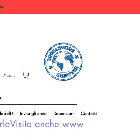
to
Accedi
o
edeltà
Invita gli amici
Recensioni
Contatti
rle