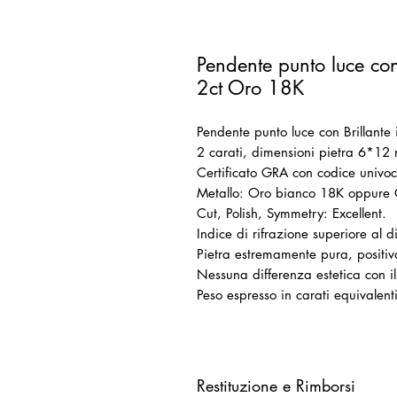
Pendente punto luce con
2ct Oro 18K
Pendente punto luce con Brillante 
2 carati, dimensioni pietra 6*12 
Certificato GRA con codice univoco
Metallo: Oro bianco 18K oppure 
Cut, Polish, Symmetry: Excellent.
Indice di rifrazione superiore al 
Pietra estremamente pura, positiv
Nessuna differenza estetica con 
Peso espresso in carati equivalen
Restituzione e Rimborsi