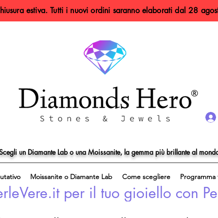
hiusura estiva. Tutti i nuovi ordini saranno elaborati dal 28 agos
Scegli un Diamante Lab o una Moissanite, la gemma più brillante al mond
utativo
Moissanite o Diamante Lab
Come scegliere
Programma f
eVere.it per il tuo gioiello con Pe