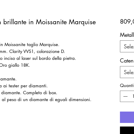
 brillante in Moissanite Marquise
809,
Metal
in Moissanite taglio Marquise.
Sele
mm. Clarity VVS1, colorazione D.
 inciso al laser sul bordo della pietra.
Caten
Oro giallo 18K.
Sele
diamante.
Quanti
a ai tester per diamanti.
il diamante. Completo di box.
ti al peso di un diamante di eguali dimensioni.