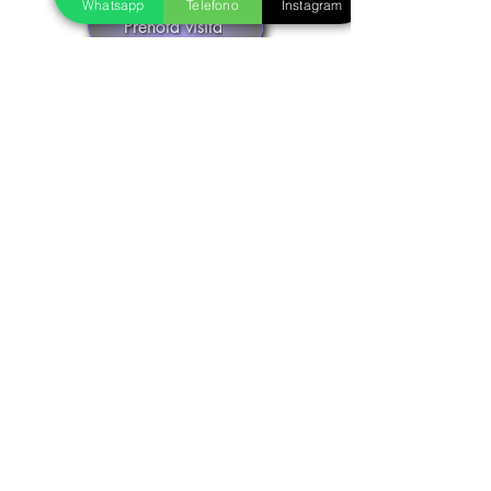
Whatsapp
Telefono
Instagram
Prenota visita
Realizziamo insieme il tuo gioiello in oro
o argento
Fase 1
Inviaci le foto del gioiello dei tuoi sogni,
ti seguiremo nella scelta della pietra più
adatta e decideremo insieme la
personalizzazione che preferisci, in oro
o argento. Otterrai un preventivo senza
impegno.
Fase 2
I nostri disegnatori creeranno
un'anteprima del tuo gioiello
personalizzato, che potrai confermare o
decidere di modificare in base ai tuoi