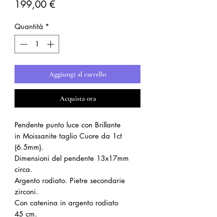
Prezzo
199,00 €
Quantità
*
Aggiungi al carrello
Acquista ora
Pendente punto luce con Brillante
in Moissanite taglio Cuore da 1ct
(6.5mm).
Dimensioni del pendente 13x17mm
circa.
Argento rodiato. Pietre secondarie
zirconi.
Con catenina in argento rodiato
45 cm.