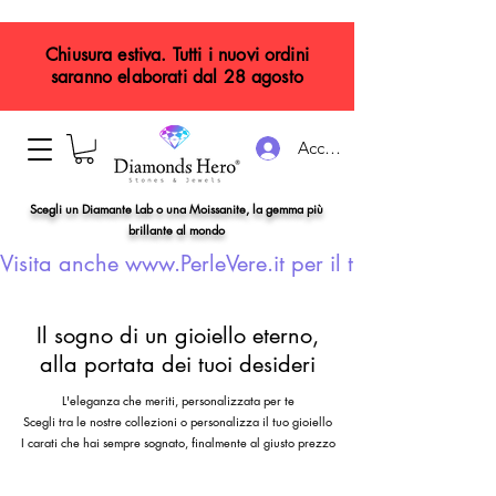
Chiusura estiva. Tutti i nuovi ordini
saranno elaborati dal 28 agosto
Accedi
Scegli un Diamante Lab o una Moissanite, la gemma più
brillante al mondo
Visita anche www.PerleVere.it per il tuo gioiello con
Il sogno di un gioiello eterno,
alla portata dei tuoi desideri
L'eleganza che meriti, personalizzata per te
Scegli tra le nostre collezioni o personalizza il tuo gioiello
I carati che hai sempre sognato, finalmente al giusto prezzo