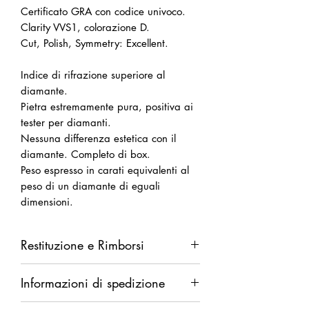
Certificato GRA con codice univoco.
Clarity VVS1, colorazione D.
Cut, Polish, Symmetry: Excellent.
Indice di rifrazione superiore al
diamante.
Pietra estremamente pura, positiva ai
tester per diamanti.
Nessuna differenza estetica con il
diamante. Completo di box.
Peso espresso in carati equivalenti al
peso di un diamante di eguali
dimensioni.
Restituzione e Rimborsi
Diritto di recesso da esercitarsi entro
Informazioni di spedizione
14 giorni dalla ricezione della merce.
Rimborso completo in caso di difetti.
Spedizione garantita. Rimborso