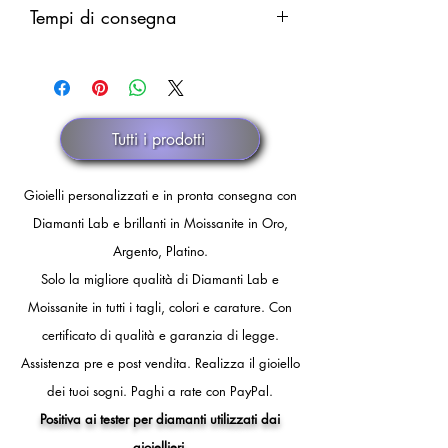
Rimborso parziale (del solo costo della
Tempi di consegna
integrale in caso di smarrimento.
merce al netto delle spese di
Il rimborso verrà eseguito dopo
spedizione) in caso di annullamento
Pronta consegna.
comunicazione ufficiale di smarrimento
discrezionale.
dello spedizioniere o dopo 30 giorni
di fermo spedizione.
Tutti i prodotti
Gioielli personalizzati e in pronta consegna con
Diamanti Lab e brillanti in Moissanite in Oro,
Argento, Platino.
Solo la migliore qualità di Diamanti Lab e
Moissanite in tutti i tagli, colori e carature. Con
certificato di qualità e garanzia di legge.
Assistenza pre e post vendita.
Realizza il gioiello
dei tuoi sogni.
Paghi a rate con PayPal.
Positiva ai tester per diamanti utilizzati dai
gioiellieri.