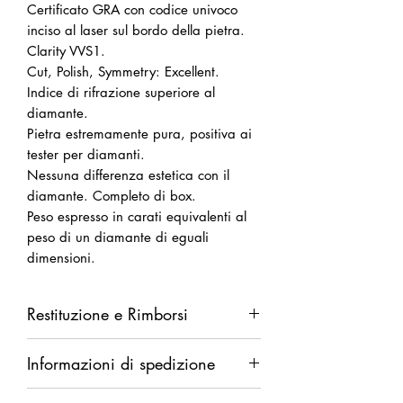
Certificato GRA con codice univoco
inciso al laser sul bordo della pietra.
Clarity VVS1.
Cut, Polish, Symmetry: Excellent.
Indice di rifrazione superiore al
diamante.
Pietra estremamente pura, positiva ai
tester per diamanti.
Nessuna differenza estetica con il
diamante. Completo di box.
Peso espresso in carati equivalenti al
peso di un diamante di eguali
dimensioni.
Restituzione e Rimborsi
Diritto di recesso da esercitarsi entro
Informazioni di spedizione
14 giorni dalla ricezione della merce.
Rimborso completo in caso di difetti.
Spedizione garantita. Rimborso