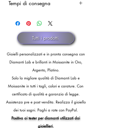
Rimborso parziale (del solo costo della
Tempi di consegna
integrale in caso di smarrimento.
merce al netto delle spese di
Il rimborso verrà eseguito dopo
spedizione) in caso di annullamento
Pronta consegna.
comunicazione ufficiale di smarrimento
discrezionale.
dello spedizioniere o dopo 30 giorni
di fermo spedizione.
Tutti i prodotti
Gioielli personalizzati e in pronta consegna con
Diamanti Lab e brillanti in Moissanite in Oro,
Argento, Platino.
Solo la migliore qualità di Diamanti Lab e
Moissanite in tutti i tagli, colori e carature. Con
certificato di qualità e garanzia di legge.
Assistenza pre e post vendita.
Realizza il gioiello
dei tuoi sogni.
Paghi a rate con PayPal.
Positiva ai tester per diamanti utilizzati dai
gioiellieri.