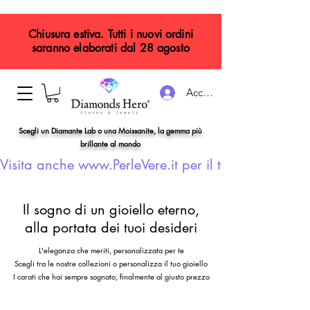
Chiusura estiva. Tutti i nuovi ordini
saranno elaborati dal 28 agosto
Accedi
Scegli un Diamante Lab o una Moissanite, la gemma più
brillante al mondo
Visita anche www.PerleVere.it per il tuo gioiello con
Il sogno di un gioiello eterno,
alla portata dei tuoi desideri
L'eleganza che meriti, personalizzata per te
Scegli tra le nostre collezioni o personalizza il tuo gioiello
I carati che hai sempre sognato, finalmente al giusto prezzo