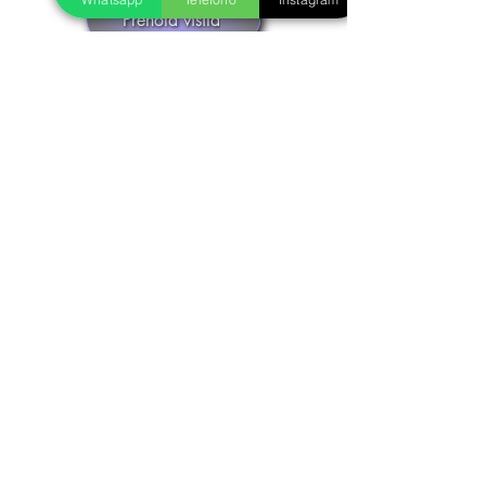
Prenota visita
Realizziamo insieme il tuo gioiello in oro
o argento
Fase 1
Inviaci le foto del gioiello dei tuoi sogni,
ti seguiremo nella scelta della pietra più
adatta e decideremo insieme la
personalizzazione che preferisci, in oro
o argento. Otterrai un preventivo senza
impegno.
Fase 2
I nostri disegnatori creeranno
un'anteprima del tuo gioiello
personalizzato, che potrai confermare o
decidere di modificare in base ai tuoi
gusti.