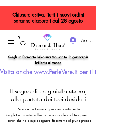
Chiusura estiva. Tutti i nuovi ordini
saranno elaborati dal 28 agosto
Accedi
Scegli un Diamante Lab o una Moissanite, la gemma più
brillante al mondo
Visita anche www.PerleVere.it per il tuo gioiello con
Il sogno di un gioiello eterno,
alla portata dei tuoi desideri
L'eleganza che meriti, personalizzata per te
Scegli tra le nostre collezioni o personalizza il tuo gioiello
I carati che hai sempre sognato, finalmente al giusto prezzo