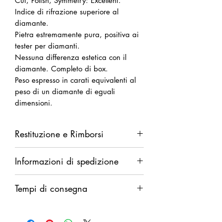
Cut, Polish, Symmetry: Excellent.
Indice di rifrazione superiore al
diamante.
Pietra estremamente pura, positiva ai
tester per diamanti.
Nessuna differenza estetica con il
diamante. Completo di box.
Peso espresso in carati equivalenti al
peso di un diamante di eguali
dimensioni.
Restituzione e Rimborsi
Diritto di recesso da esercitarsi entro
Informazioni di spedizione
14 giorni dalla ricezione della merce.
Rimborso completo in caso di difetti.
Spedizione garantita. Rimborso
Rimborso parziale (del solo costo della
Tempi di consegna
integrale in caso di smarrimento.
merce al netto delle spese di
Il rimborso verrà eseguito dopo
spedizione) in caso di annullamento
Pronta consegna.
comunicazione ufficiale di smarrimento
discrezionale.