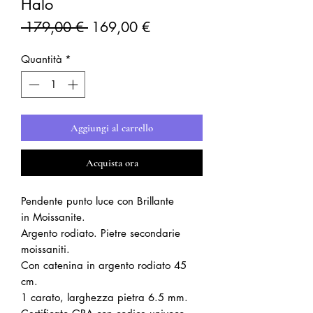
Halo
Prezzo
Prezzo
 179,00 € 
169,00 €
regolare
scontato
Quantità
*
Aggiungi al carrello
Acquista ora
Pendente punto luce con Brillante
in Moissanite.
Argento rodiato. Pietre secondarie
moissaniti.
Con catenina in argento rodiato 45
cm.
1 carato, larghezza pietra 6.5 mm.