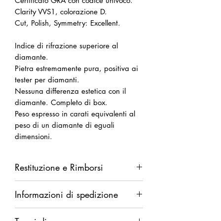
Certificato GRA con codice univoco.
Clarity VVS1, colorazione D.
Cut, Polish, Symmetry: Excellent.
Indice di rifrazione superiore al
diamante.
Pietra estremamente pura, positiva ai
tester per diamanti.
Nessuna differenza estetica con il
diamante. Completo di box.
Peso espresso in carati equivalenti al
peso di un diamante di eguali
dimensioni.
Restituzione e Rimborsi
Diritto di recesso da esercitarsi entro
Informazioni di spedizione
14 giorni dalla ricezione della merce.
Rimborso completo in caso di difetti.
Spedizione garantita. Rimborso
Rimborso parziale (del solo costo della