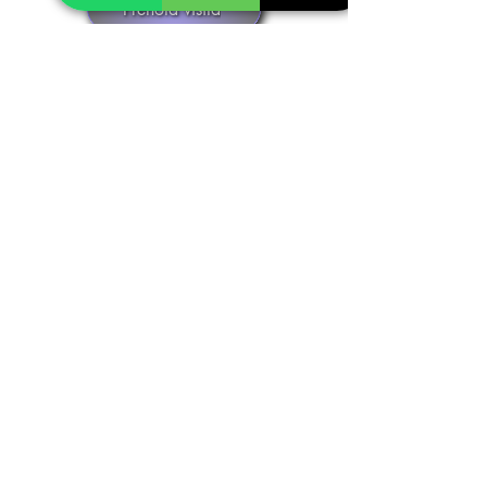
Prenota visita
Realizziamo insieme il tuo gioiello in oro
o argento
Fase 1
Inviaci le foto del gioiello dei tuoi sogni,
ti seguiremo nella scelta della pietra più
adatta e decideremo insieme la
personalizzazione che preferisci, in oro
o argento. Otterrai un preventivo senza
impegno.
Fase 2
I nostri disegnatori creeranno
un'anteprima del tuo gioiello
personalizzato, che potrai confermare o
decidere di modificare in base ai tuoi
gusti.