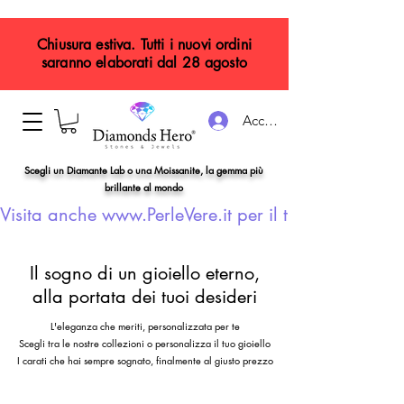
Chiusura estiva. Tutti i nuovi ordini
saranno elaborati dal 28 agosto
Accedi
Scegli un Diamante Lab o una Moissanite, la gemma più
brillante al mondo
Visita anche www.PerleVere.it per il tuo gioiello con
Il sogno di un gioiello eterno,
alla portata dei tuoi desideri
L'eleganza che meriti, personalizzata per te
Scegli tra le nostre collezioni o personalizza il tuo gioiello
I carati che hai sempre sognato, finalmente al giusto prezzo