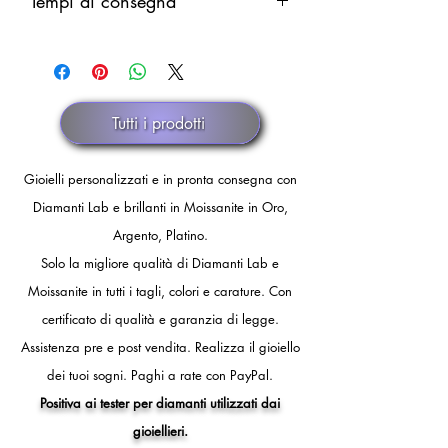
Tempi di consegna
integrale in caso di smarrimento.
merce al netto delle spese di
Il rimborso verrà eseguito dopo
spedizione) in caso di annullamento
Pronta consegna.
comunicazione ufficiale di smarrimento
discrezionale.
dello spedizioniere o dopo 30 giorni
di fermo spedizione.
Tutti i prodotti
Gioielli personalizzati e in pronta consegna con
Diamanti Lab e brillanti in Moissanite in Oro,
Argento, Platino.
Solo la migliore qualità di Diamanti Lab e
Moissanite in tutti i tagli, colori e carature. Con
certificato di qualità e garanzia di legge.
Assistenza pre e post vendita.
Realizza il gioiello
dei tuoi sogni.
Paghi a rate con PayPal.
Positiva ai tester per diamanti utilizzati dai
gioiellieri.