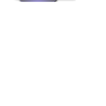
Realizziamo insieme il tuo gioiello in oro
o argento
Fase 1
Inviaci le foto del gioiello dei tuoi sogni,
ti seguiremo nella scelta della pietra più
adatta e decideremo insieme la
personalizzazione che preferisci, in oro
o argento. Otterrai un preventivo senza
impegno.
Fase 2
I nostri disegnatori creeranno
un'anteprima del tuo gioiello
personalizzato, che potrai confermare o
decidere di modificare in base ai tuoi
gusti.
Fase 3