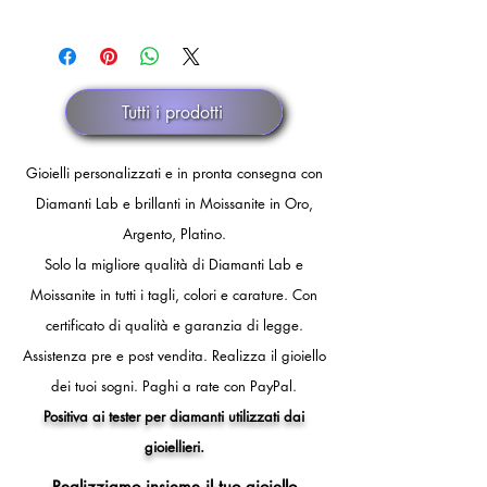
Il rimborso verrà eseguito dopo
spedizione) in caso di annullamento
Pronta consegna.
comunicazione ufficiale di smarrimento
discrezionale.
dello spedizioniere o dopo 30 giorni
di fermo spedizione.
Tutti i prodotti
Gioielli personalizzati e in pronta consegna con
Diamanti Lab e brillanti in Moissanite in Oro,
Argento, Platino.
Solo la migliore qualità di Diamanti Lab e
Moissanite in tutti i tagli, colori e carature. Con
certificato di qualità e garanzia di legge.
Assistenza pre e post vendita.
Realizza il gioiello
dei tuoi sogni.
Paghi a rate con PayPal.
Positiva ai tester per diamanti utilizzati dai
gioiellieri.
Realizziamo insieme il tuo gioiello