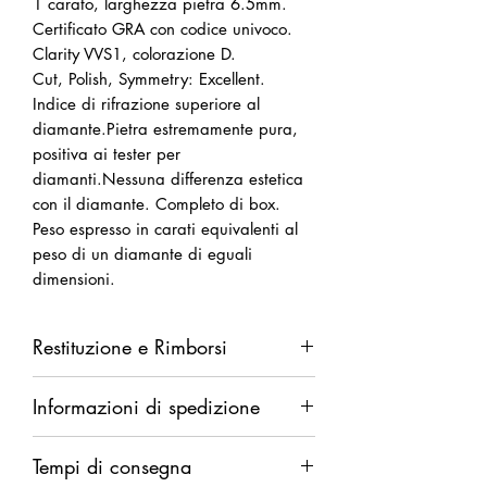
1 carato, larghezza pietra 6.5mm.
Certificato GRA con codice univoco.
Clarity VVS1, colorazione D.
Cut, Polish, Symmetry: Excellent.
Indice di rifrazione superiore al
diamante.Pietra estremamente pura,
positiva ai tester per
diamanti.Nessuna differenza estetica
con il diamante. Completo di box.
Peso espresso in carati equivalenti al
peso di un diamante di eguali
dimensioni.
Restituzione e Rimborsi
Diritto di recesso da esercitarsi entro
Informazioni di spedizione
14 giorni dalla ricezione della merce.
Rimborso completo in caso di difetti.
Spedizione garantita. Rimborso
Rimborso parziale (del solo costo della
Tempi di consegna
integrale in caso di smarrimento.
merce al netto delle spese di