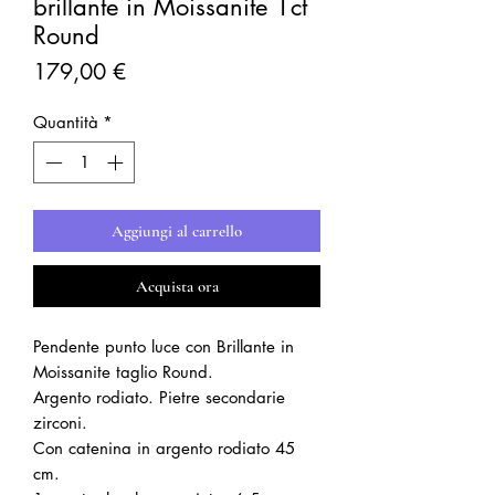
brillante in Moissanite 1ct
Round
Prezzo
179,00 €
Quantità
*
Aggiungi al carrello
Acquista ora
Pendente punto luce con Brillante in
Moissanite taglio Round.
Argento rodiato. Pietre secondarie
zirconi.
Con catenina in argento rodiato 45
cm.