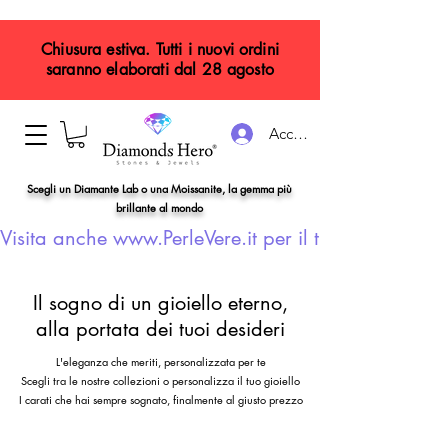
Chiusura estiva. Tutti i nuovi ordini
saranno elaborati dal 28 agosto
Accedi
Scegli un Diamante Lab o una Moissanite, la gemma più
brillante al mondo
Visita anche www.PerleVere.it per il tuo gioiello con
Il sogno di un gioiello eterno,
alla portata dei tuoi desideri
L'eleganza che meriti, personalizzata per te
Scegli tra le nostre collezioni o personalizza il tuo gioiello
I carati che hai sempre sognato, finalmente al giusto prezzo