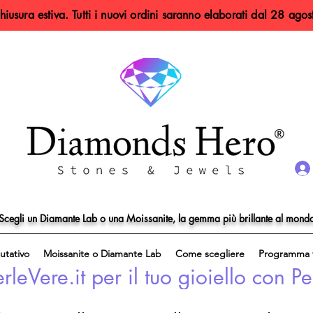
hiusura estiva. Tutti i nuovi ordini saranno elaborati dal 28 agos
Scegli un Diamante Lab o una Moissanite, la gemma più brillante al mond
utativo
Moissanite o Diamante Lab
Come scegliere
Programma f
eVere.it per il tuo gioiello con Pe