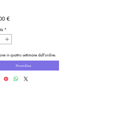
Prezzo
00 €
tà
*
one in quattro settimane dall'ordine.
Preordina