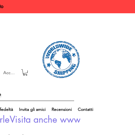
to
Accedi
o
edeltà
Invita gli amici
Recensioni
Contatti
rle