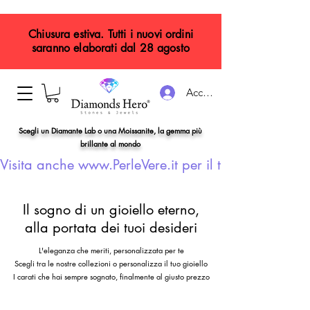
Chiusura estiva. Tutti i nuovi ordini
saranno elaborati dal 28 agosto
Accedi
Scegli un Diamante Lab o una Moissanite, la gemma più
brillante al mondo
Visita anche www.PerleVere.it per il tuo gioiello con
Il sogno di un gioiello eterno,
alla portata dei tuoi desideri
L'eleganza che meriti, personalizzata per te
Scegli tra le nostre collezioni o personalizza il tuo gioiello
I carati che hai sempre sognato, finalmente al giusto prezzo