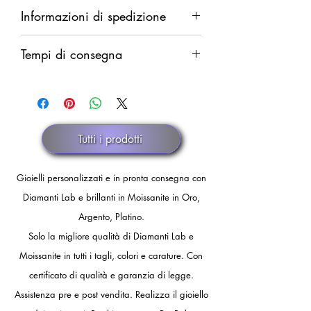
Diritto di recesso da esercitarsi entro
Informazioni di spedizione
14 giorni dalla ricezione della merce.
Rimborso completo in caso di difetti.
Spedizione garantita. Rimborso
Rimborso parziale (del solo costo della
Tempi di consegna
integrale in caso di smarrimento.
merce al netto delle spese di
Il rimborso verrà eseguito dopo
spedizione) in caso di annullamento
Pronta consegna.
comunicazione ufficiale di smarrimento
discrezionale.
dello spedizioniere o dopo 30 giorni
di fermo spedizione.
Tutti i prodotti
Gioielli personalizzati e in pronta consegna con
Diamanti Lab e brillanti in Moissanite in Oro,
Argento, Platino.
Solo la migliore qualità di Diamanti Lab e
Moissanite in tutti i tagli, colori e carature. Con
certificato di qualità e garanzia di legge.
Assistenza pre e post vendita.
Realizza il gioiello