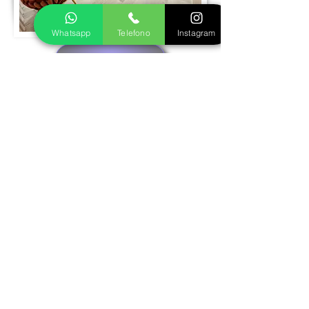
Whatsapp
Telefono
Instagram
Prenota visita
Realizziamo insieme il tuo gioiello in oro
o argento
Fase 1
Inviaci le foto del gioiello dei tuoi sogni,
ti seguiremo nella scelta della pietra più
adatta e decideremo insieme la
personalizzazione che preferisci, in oro
o argento. Otterrai un preventivo senza
impegno.
Fase 2
I nostri disegnatori creeranno
un'anteprima del tuo gioiello