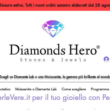
hiusura estiva. Tutti i nuovi ordini saranno elaborati dal 28 agos
Scegli un Diamante Lab o una Moissanite, la gemma più brillante al mond
utativo
Moissanite o Diamante Lab
Come scegliere
Programma f
eVere.it per il tuo gioiello con Pe