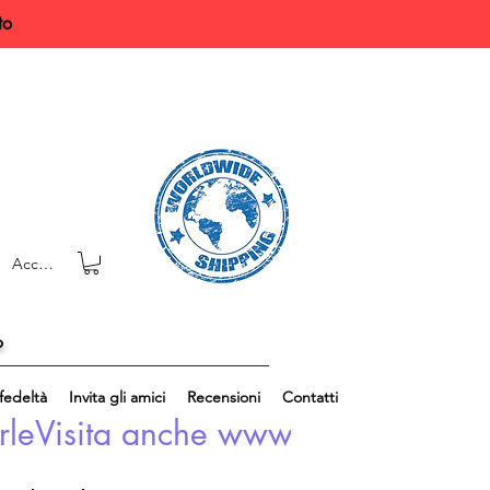
to
Accedi
o
edeltà
Invita gli amici
Recensioni
Contatti
rle