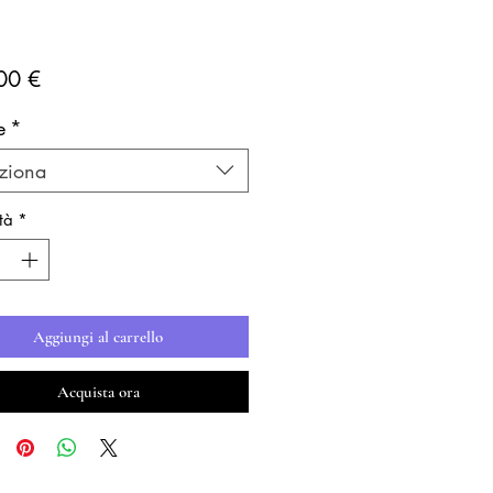
Prezzo
00 €
e
*
ziona
tà
*
Aggiungi al carrello
Acquista ora