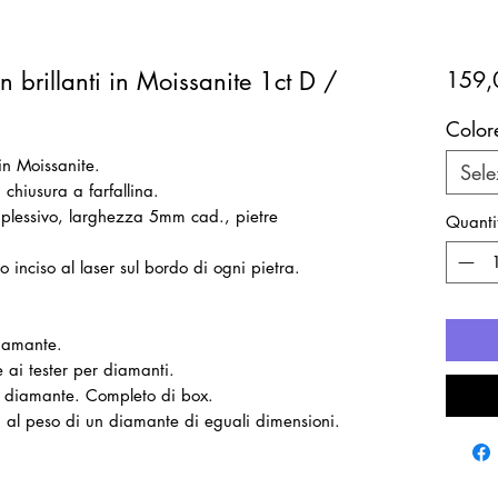
n brillanti in Moissanite 1ct D /
159,
Color
in Moissanite.
Sele
chiusura a farfallina.
plessivo, larghezza 5mm cad., pietre
Quanti
 inciso al laser sul bordo di ogni pietra.
diamante.
 ai tester per diamanti.
il diamante. Completo di box.
ti al peso di un diamante di eguali dimensioni.