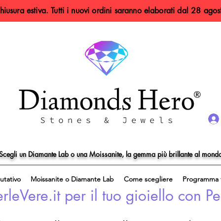
hiusura estiva. Tutti i nuovi ordini saranno elaborati dal 28 agos
Scegli un Diamante Lab o una Moissanite, la gemma più brillante al mond
utativo
Moissanite o Diamante Lab
Come scegliere
Programma f
eVere.it per il tuo gioiello con Pe