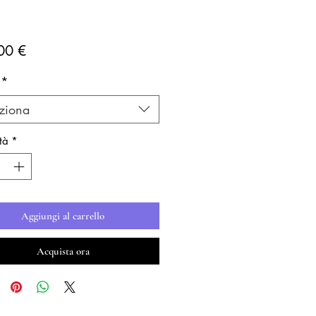
Prezzo
00 €
*
ziona
tà
*
Aggiungi al carrello
Acquista ora