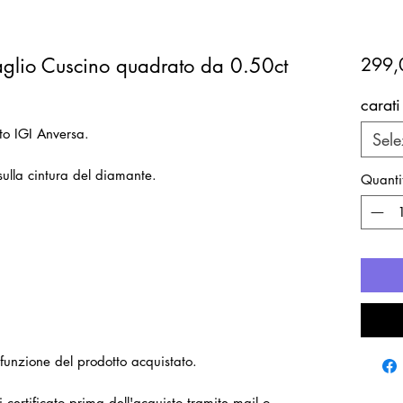
glio Cuscino quadrato da 0.50ct
299,
carati
to IGI Anversa.
Sele
sulla cintura del diamante.
Quanti
 funzione del prodotto acquistato.
i certificato prima dell'acquisto tramite mail o