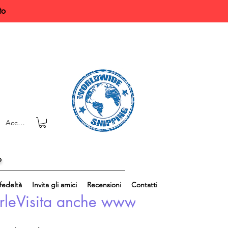
to
Accedi
o
edeltà
Invita gli amici
Recensioni
Contatti
rle