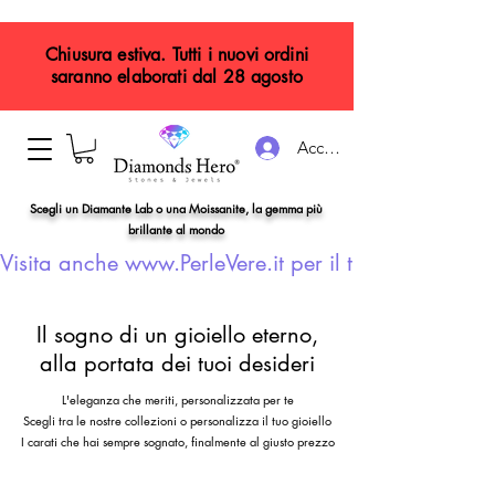
Chiusura estiva. Tutti i nuovi ordini
saranno elaborati dal 28 agosto
Accedi
Scegli un Diamante Lab o una Moissanite, la gemma più
brillante al mondo
Visita anche www.PerleVere.it per il tuo gioiello con
Il sogno di un gioiello eterno,
alla portata dei tuoi desideri
L'eleganza che meriti, personalizzata per te
Scegli tra le nostre collezioni o personalizza il tuo gioiello
I carati che hai sempre sognato, finalmente al giusto prezzo