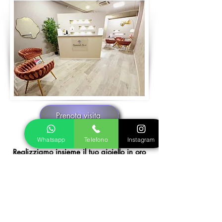
Prenota visita
Whatsapp
Telefono
Instagram
Realizziamo insieme il tuo gioiello in oro
o argento
Fase 1
Inviaci le foto del gioiello dei tuoi sogni,
ti seguiremo nella scelta della pietra più
adatta e decideremo insieme la