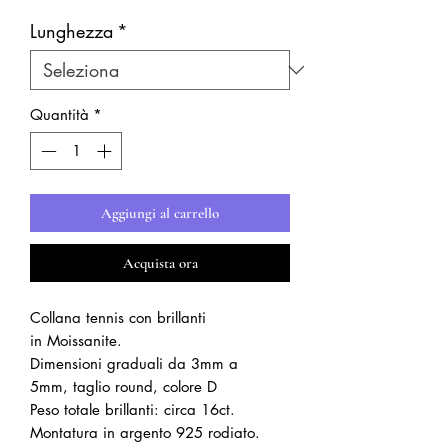
Lunghezza
*
Quantità
*
Aggiungi al carrello
Acquista ora
Collana tennis con brillanti
in Moissanite.
Dimensioni graduali da 3mm a
5mm, taglio round, colore D
Peso totale brillanti: circa 16ct.
Montatura in argento 925 rodiato.