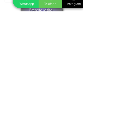
Whatsapp
Telefono
Instagram
Prenota visita
Realizziamo insieme il tuo gioiello in oro
o argento
Fase 1
Inviaci le foto del gioiello dei tuoi sogni,
ti seguiremo nella scelta della pietra più
adatta e decideremo insieme la
personalizzazione che preferisci, in oro
o argento. Otterrai un preventivo senza
impegno.
Fase 2
I nostri disegnatori creeranno
un'anteprima del tuo gioiello
personalizzato, che potrai confermare o
decidere di modificare in base ai tuoi