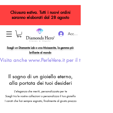
Chiusura estiva. Tutti i nuovi ordini
saranno elaborati dal 28 agosto
Accedi
Scegli un Diamante Lab o una Moissanite, la gemma più
brillante al mondo
Visita anche www.PerleVere.it per il tuo gioiello con
Il sogno di un gioiello eterno,
alla portata dei tuoi desideri
L'eleganza che meriti, personalizzata per te
Scegli tra le nostre collezioni o personalizza il tuo gioiello
I carati che hai sempre sognato, finalmente al giusto prezzo