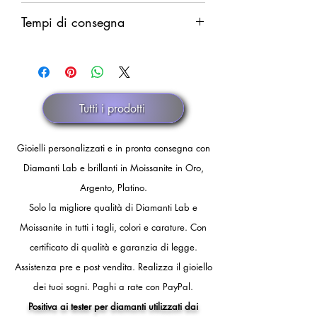
Rimborso completo in caso di difetti.
Spedizione garantita. Rimborso
Rimborso parziale (del solo costo della
Tempi di consegna
integrale in caso di smarrimento.
merce al netto delle spese di
Il rimborso verrà eseguito dopo
spedizione) in caso di annullamento
Pronta consegna.
comunicazione ufficiale di smarrimento
discrezionale.
Se il prodotto non è disponibile è
dello spedizioniere o dopo 30 giorni
comunque possibile procedere
di fermo spedizione.
all'acquisto, con un tempo di
Tutti i prodotti
preparazione di circa 4 settimane.
Gioielli personalizzati e in pronta consegna con
Diamanti Lab e brillanti in Moissanite in Oro,
Argento, Platino.
Solo la migliore qualità di Diamanti Lab e
Moissanite in tutti i tagli, colori e carature. Con
certificato di qualità e garanzia di legge.
Assistenza pre e post vendita.
Realizza il gioiello
dei tuoi sogni.
Paghi a rate con PayPal.
Positiva ai tester per diamanti utilizzati dai