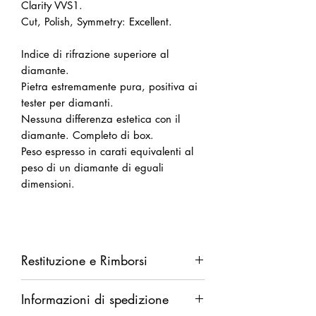
Clarity VVS1.
Cut, Polish, Symmetry: Excellent.
Indice di rifrazione superiore al
diamante.
Pietra estremamente pura, positiva ai
tester per diamanti.
Nessuna differenza estetica con il
diamante. Completo di box.
Peso espresso in carati equivalenti al
peso di un diamante di eguali
dimensioni.
Restituzione e Rimborsi
Diritto di recesso da esercitarsi entro
Informazioni di spedizione
14 giorni dalla ricezione della merce.