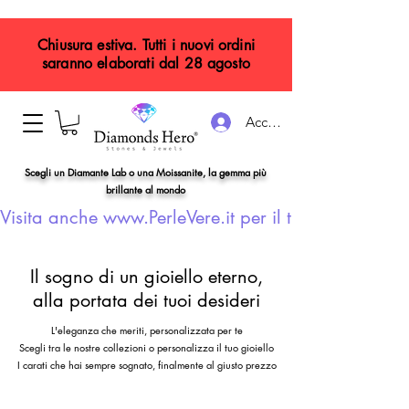
Chiusura estiva. Tutti i nuovi ordini
saranno elaborati dal 28 agosto
Accedi
Scegli un Diamante Lab o una Moissanite, la gemma più
brillante al mondo
Visita anche www.PerleVere.it per il tuo gioiello con
Il sogno di un gioiello eterno,
alla portata dei tuoi desideri
L'eleganza che meriti, personalizzata per te
Scegli tra le nostre collezioni o personalizza il tuo gioiello
I carati che hai sempre sognato, finalmente al giusto prezzo