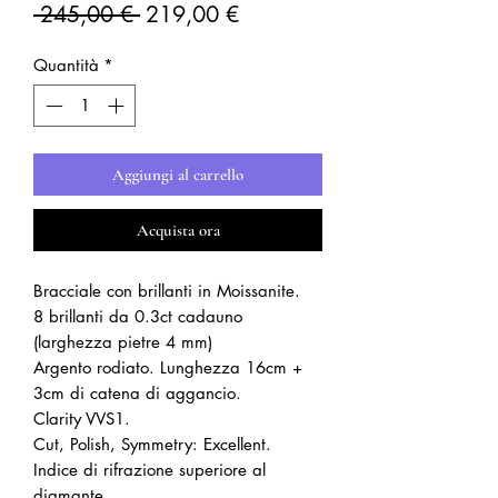
Prezzo
Prezzo
 245,00 € 
219,00 €
regolare
scontato
Quantità
*
Aggiungi al carrello
Acquista ora
Bracciale con brillanti in Moissanite.
8 brillanti da 0.3ct cadauno
(larghezza pietre 4 mm)
Argento rodiato. Lunghezza 16cm +
3cm di catena di aggancio.
Clarity VVS1.
Cut, Polish, Symmetry: Excellent.
Indice di rifrazione superiore al
diamante.