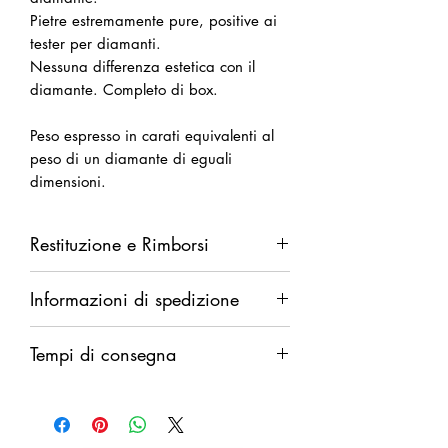
Pietre estremamente pure, positive ai
tester per diamanti.
Nessuna differenza estetica con il
diamante. Completo di box.
Peso espresso in carati equivalenti al
peso di un diamante di eguali
dimensioni.
Restituzione e Rimborsi
Diritto di recesso da esercitarsi entro
Informazioni di spedizione
14 giorni dalla ricezione della merce.
Rimborso completo in caso di difetti.
Spedizione garantita. Rimborso
Rimborso parziale (del solo costo della
Tempi di consegna
integrale in caso di smarrimento.
merce al netto delle spese di
Il rimborso verrà eseguito dopo
spedizione) in caso di annullamento
Pronta consegna
comunicazione ufficiale di smarrimento
discrezionale.
dello spedizioniere o dopo 30 giorni
di fermo spedizione.