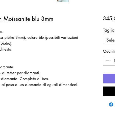
 in Moissanite blu 3mm
345,
Taglia
te.
 pietre 3mm), colore blu (possibili variazioni
Sele
 pietre).
chiesta.
Quanti
diamante.
 ai tester per diamanti.
il diamante. Completo di box.
ti al peso di un diamante di eguali dimensioni.