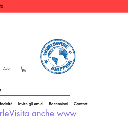
to
Accedi
o
edeltà
Invita gli amici
Recensioni
Contatti
rle