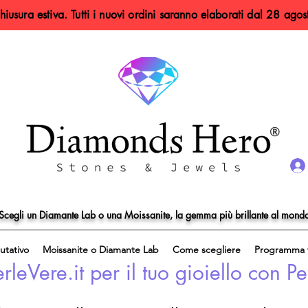
hiusura estiva. Tutti i nuovi ordini saranno elaborati dal 28 agos
Scegli un Diamante Lab o una Moissanite, la gemma più brillante al mond
utativo
Moissanite o Diamante Lab
Come scegliere
Programma f
eVere.it per il tuo gioiello con Pe