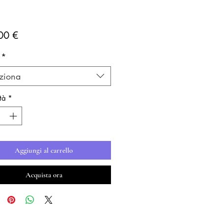
Prezzo
00 €
*
ziona
tà
*
Aggiungi al carrello
Acquista ora