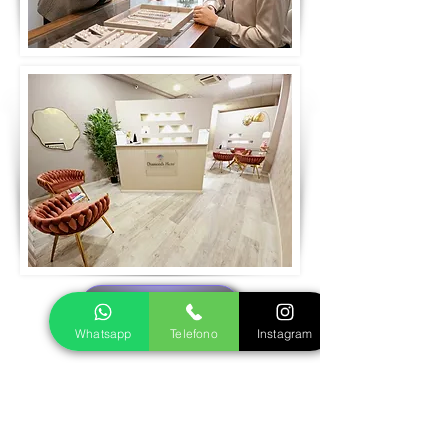
Prenota visita
Whatsapp
Telefono
Instagram
Realizziamo insieme il tuo gioiello in oro
o argento
Fase 1