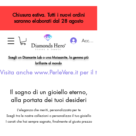
Chiusura estiva. Tutti i nuovi ordini
saranno elaborati dal 28 agosto
Accedi
Scegli un Diamante Lab o una Moissanite, la gemma più
brillante al mondo
Visita anche www.PerleVere.it per il tuo gioiello con
Il sogno di un gioiello eterno,
alla portata dei tuoi desideri
L'eleganza che meriti, personalizzata per te
Scegli tra le nostre collezioni o personalizza il tuo gioiello
I carati che hai sempre sognato, finalmente al giusto prezzo