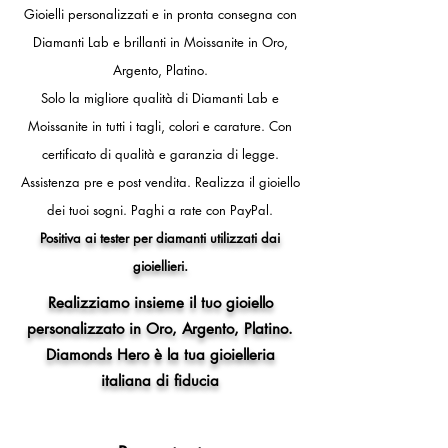
- 11 (circonferenza dito 51mm,
Gioielli personalizzati e in pronta consegna con
diametro interno anello 16,2 mm)
Diamanti Lab e brillanti in Moissanite in Oro,
- 12 (circonferenza dito 52mm,
Argento, Platino.
diametro interno anello 16,5 mm)
- 13 (circonferenza dito 53mm,
Solo la migliore qualità di Diamanti Lab e
diametro interno anello 16,8 mm)
Moissanite in tutti i tagli, colori e carature. Con
- 14 (circonferenza dito 54mm,
certificato di qualità e garanzia di legge.
diametro interno anello 17,2 mm)
- 15 (circonferenza dito 55mm,
Assistenza pre e post vendita.
Realizza il gioiello
diametro interno anello 17,5 mm)
dei tuoi sogni.
Paghi a rate con PayPal.
- 16 (circonferenza dito 56mm,
Positiva ai tester per diamanti utilizzati dai
diametro interno anello 17,8 mm)
gioiellieri.
- 17 (circonferenza dito 57mm,
diametro interno anello 18,1 mm)
Realizziamo insieme il tuo gioiello
- 18 (circonferenza dito 58mm,
personalizzato in Oro, Argento, Platino.
diametro interno anello 18,5 mm)
Diamonds Hero è la tua gioielleria
- 19 (circonferenza dito 59mm,
diametro interno anello 18,8 mm)
italiana di fiducia
- 20 (circonferenza dito 60mm,
diametro interno anello 19,1 mm)
- 21 (circonferenza dito 61mm,