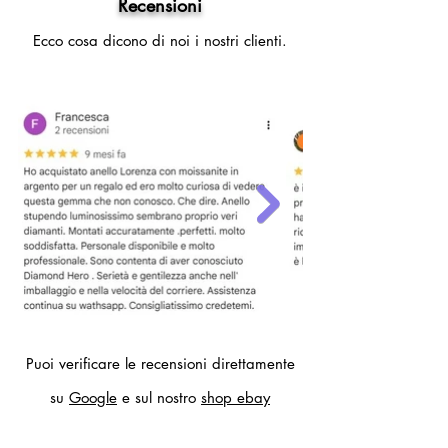
Recensioni
diametro interno anello 19,4 mm)
Ecco cosa dicono di noi i nostri clienti.
- 22 (circonferenza dito 62mm,
diametro interno anello 19,7 mm)
Per altre misure compilare il modulo
contatti.
Puoi verificare le recensioni direttamente
su
Google
e sul nostro
shop ebay