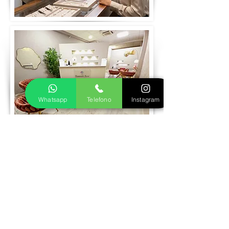
Whatsapp
Telefono
Instagram
Prenota visita
Realizziamo insieme il tuo gioiello in oro
o argento
Fase 1