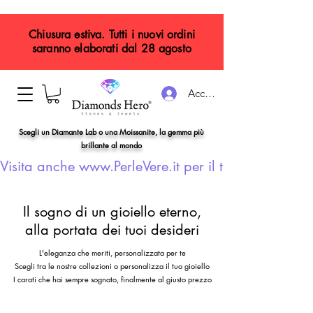
Chiusura estiva. Tutti i nuovi ordini
saranno elaborati dal 28 agosto
Accedi
Scegli un Diamante Lab o una Moissanite, la gemma più
brillante al mondo
Visita anche www.PerleVere.it per il tuo gioiello con
Il sogno di un gioiello eterno,
alla portata dei tuoi desideri
L'eleganza che meriti, personalizzata per te
Scegli tra le nostre collezioni o personalizza il tuo gioiello
I carati che hai sempre sognato, finalmente al giusto prezzo