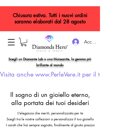
Chiusura estiva. Tutti i nuovi ordini
saranno elaborati dal 28 agosto
Accedi
Scegli un Diamante Lab o una Moissanite, la gemma più
brillante al mondo
Visita anche www.PerleVere.it per il tuo gioiello con
Il sogno di un gioiello eterno,
alla portata dei tuoi desideri
L'eleganza che meriti, personalizzata per te
Scegli tra le nostre collezioni o personalizza il tuo gioiello
I carati che hai sempre sognato, finalmente al giusto prezzo