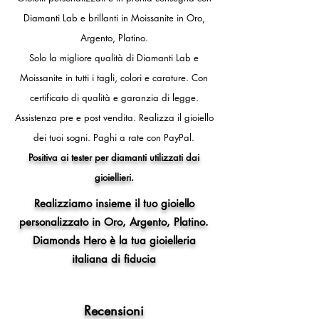
diametro interno anello 16,2 mm)
Diamanti Lab e brillanti in Moissanite in Oro,
- 12 (circonferenza dito 52mm,
Argento, Platino.
diametro interno anello 16,5 mm)
- 13 (circonferenza dito 53mm,
Solo la migliore qualità di Diamanti Lab e
diametro interno anello 16,8 mm)
Moissanite in tutti i tagli, colori e carature. Con
- 14 (circonferenza dito 54mm,
certificato di qualità e garanzia di legge.
diametro interno anello 17,2 mm)
- 15 (circonferenza dito 55mm,
Assistenza pre e post vendita.
Realizza il gioiello
diametro interno anello 17,5 mm)
dei tuoi sogni.
Paghi a rate con PayPal.
- 16 (circonferenza dito 56mm,
Positiva ai tester per diamanti utilizzati dai
diametro interno anello 17,8 mm)
gioiellieri.
- 17 (circonferenza dito 57mm,
diametro interno anello 18,1 mm)
Realizziamo insieme il tuo gioiello
- 18 (circonferenza dito 58mm,
personalizzato in Oro, Argento, Platino.
diametro interno anello 18,5 mm)
Diamonds Hero è la tua gioielleria
- 19 (circonferenza dito 59mm,
diametro interno anello 18,8 mm)
italiana di fiducia
- 20 (circonferenza dito 60mm,
diametro interno anello 19,1 mm)
- 21 (circonferenza dito 61mm,
Recensioni