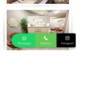
Whatsapp
Telefono
Instagram
Prenota visita
Realizziamo insieme il tuo gioiello in oro
o argento
Fase 1
Inviaci le foto del gioiello dei tuoi sogni,