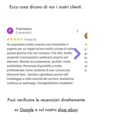
diametro interno anello 19,4 mm)
Ecco cosa dicono di noi i nostri clienti.
- 22 (circonferenza dito 62mm,
diametro interno anello 19,7 mm)
Per altre misure compilare il modulo
contatti.
Puoi verificare le recensioni direttamente
su
Google
e sul nostro
shop ebay