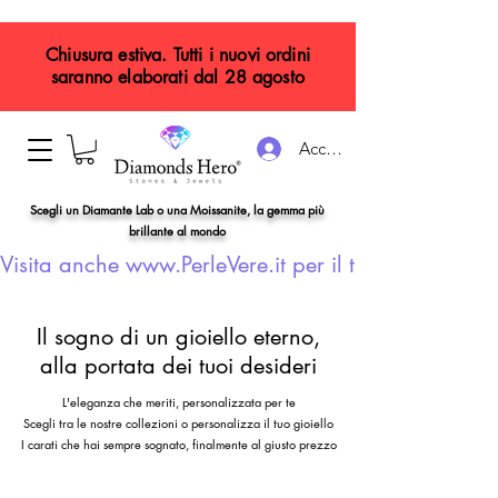
Chiusura estiva. Tutti i nuovi ordini
saranno elaborati dal 28 agosto
Accedi
Scegli un Diamante Lab o una Moissanite, la gemma più
brillante al mondo
Visita anche www.PerleVere.it per il tuo gioiello con
Il sogno di un gioiello eterno,
alla portata dei tuoi desideri
L'eleganza che meriti, personalizzata per te
Scegli tra le nostre collezioni o personalizza il tuo gioiello
I carati che hai sempre sognato, finalmente al giusto prezzo