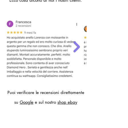
Ecco cosa dicono di noi i nostri clienti.
- 22 (circonferenza dito 62mm,
diametro interno anello 19,7 mm)
Per altre misure compilare il modulo
contatti.
Puoi verificare le recensioni direttamente
su
Google
e sul nostro
shop ebay