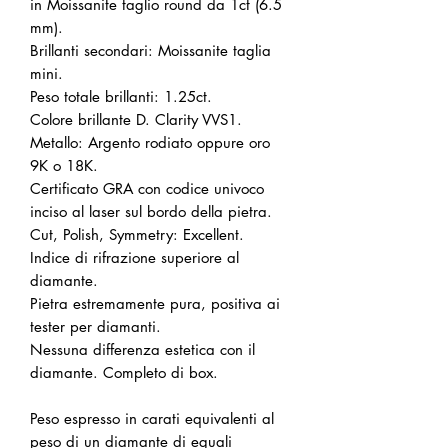
in Moissanite taglio round da 1ct (6.5
mm).
Brillanti secondari: Moissanite taglia
mini.
Peso totale brillanti: 1.25ct.
Colore brillante D. Clarity VVS1.
Metallo: Argento rodiato oppure oro
9K o 18K.
Certificato GRA con codice univoco
inciso al laser sul bordo della pietra.
Cut, Polish, Symmetry: Excellent.
Indice di rifrazione superiore al
diamante.
Pietra estremamente pura, positiva ai
tester per diamanti.
Nessuna differenza estetica con il
diamante. Completo di box.
Peso espresso in carati equivalenti al
peso di un diamante di eguali