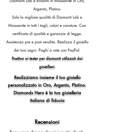
Diamanti Lab e brillanti in Moissanite in Oro,
- 12 (circonferenza dito 52mm,
Argento, Platino.
diametro interno anello 16,5 mm)
- 13 (circonferenza dito 53mm,
Solo la migliore qualità di Diamanti Lab e
diametro interno anello 16,8 mm)
Moissanite in tutti i tagli, colori e carature. Con
- 14 (circonferenza dito 54mm,
certificato di qualità e garanzia di legge.
diametro interno anello 17,2 mm)
- 15 (circonferenza dito 55mm,
Assistenza pre e post vendita.
Realizza il gioiello
diametro interno anello 17,5 mm)
dei tuoi sogni.
Paghi a rate con PayPal.
- 16 (circonferenza dito 56mm,
Positiva ai tester per diamanti utilizzati dai
diametro interno anello 17,8 mm)
gioiellieri.
- 17 (circonferenza dito 57mm,
diametro interno anello 18,1 mm)
Realizziamo insieme il tuo gioiello
- 18 (circonferenza dito 58mm,
personalizzato in Oro, Argento, Platino.
diametro interno anello 18,5 mm)
Diamonds Hero è la tua gioielleria
- 19 (circonferenza dito 59mm,
diametro interno anello 18,8 mm)
italiana di fiducia
- 20 (circonferenza dito 60mm,
diametro interno anello 19,1 mm)
- 21 (circonferenza dito 61mm,
Recensioni
diametro interno anello 19,4 mm)