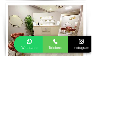
Whatsapp
Telefono
Instagram
Prenota visita
Realizziamo insieme il tuo gioiello in oro
o argento
Fase 1
Inviaci le foto del gioiello dei tuoi sogni,
ti seguiremo nella scelta della pietra più