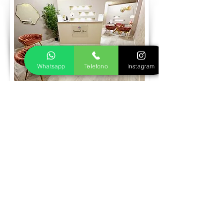
Whatsapp
Telefono
Instagram
Prenota visita
Realizziamo insieme il tuo gioiello in oro
o argento
Fase 1
Inviaci le foto del gioiello dei tuoi sogni,
ti seguiremo nella scelta della pietra più
adatta e decideremo insieme la
personalizzazione che preferisci, in oro