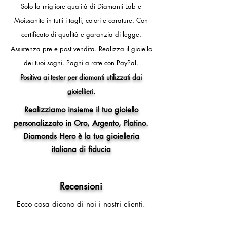
- 13 (circonferenza dito 53mm,
Solo la migliore qualità di Diamanti Lab e
diametro interno anello 16,8 mm)
Moissanite in tutti i tagli, colori e carature. Con
- 14 (circonferenza dito 54mm,
certificato di qualità e garanzia di legge.
diametro interno anello 17,2 mm)
- 15 (circonferenza dito 55mm,
Assistenza pre e post vendita.
Realizza il gioiello
diametro interno anello 17,5 mm)
dei tuoi sogni.
Paghi a rate con PayPal.
- 16 (circonferenza dito 56mm,
Positiva ai tester per diamanti utilizzati dai
diametro interno anello 17,8 mm)
gioiellieri.
- 17 (circonferenza dito 57mm,
diametro interno anello 18,1 mm)
Realizziamo insieme il tuo gioiello
- 18 (circonferenza dito 58mm,
personalizzato in Oro, Argento, Platino.
diametro interno anello 18,5 mm)
Diamonds Hero è la tua gioielleria
- 19 (circonferenza dito 59mm,
diametro interno anello 18,8 mm)
italiana di fiducia
- 20 (circonferenza dito 60mm,
diametro interno anello 19,1 mm)
- 21 (circonferenza dito 61mm,
Recensioni
diametro interno anello 19,4 mm)
Ecco cosa dicono di noi i nostri clienti.
- 22 (circonferenza dito 62mm,
diametro interno anello 19,7 mm)
Per altre misure compilare il modulo