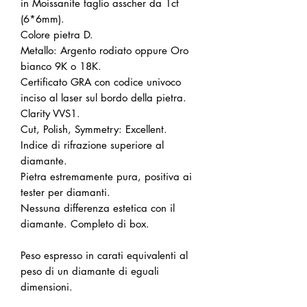
in Moissanite taglio asscher da 1ct
(6*6mm).
Colore pietra D.
Metallo: Argento rodiato oppure Oro
bianco 9K o 18K.
Certificato GRA con codice univoco
inciso al laser sul bordo della pietra.
Clarity VVS1.
Cut, Polish, Symmetry: Excellent.
Indice di rifrazione superiore al
diamante.
Pietra estremamente pura, positiva ai
tester per diamanti.
Nessuna differenza estetica con il
diamante. Completo di box.
Peso espresso in carati equivalenti al
peso di un diamante di eguali
dimensioni.