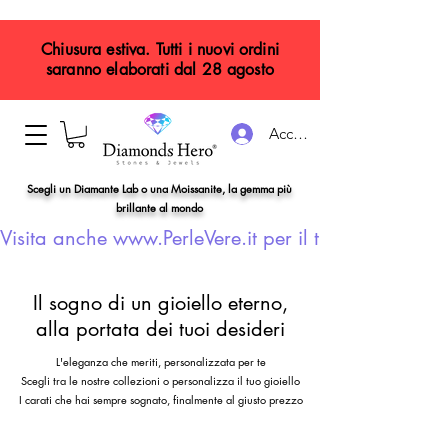
Chiusura estiva. Tutti i nuovi ordini
saranno elaborati dal 28 agosto
Accedi
Scegli un Diamante Lab o una Moissanite, la gemma più
brillante al mondo
Visita anche www.PerleVere.it per il tuo gioiello con
Il sogno di un gioiello eterno,
alla portata dei tuoi desideri
L'eleganza che meriti, personalizzata per te
Scegli tra le nostre collezioni o personalizza il tuo gioiello
I carati che hai sempre sognato, finalmente al giusto prezzo