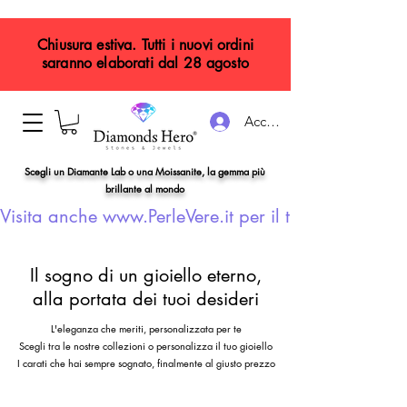
Chiusura estiva. Tutti i nuovi ordini
saranno elaborati dal 28 agosto
Accedi
Scegli un Diamante Lab o una Moissanite, la gemma più
brillante al mondo
Visita anche www.PerleVere.it per il tuo gioiello con
Il sogno di un gioiello eterno,
alla portata dei tuoi desideri
L'eleganza che meriti, personalizzata per te
Scegli tra le nostre collezioni o personalizza il tuo gioiello
I carati che hai sempre sognato, finalmente al giusto prezzo