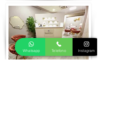
Whatsapp
Telefono
Instagram
Prenota visita
Realizziamo insieme il tuo gioiello in oro
o argento
Fase 1
Inviaci le foto del gioiello dei tuoi sogni,
ti seguiremo nella scelta della pietra più