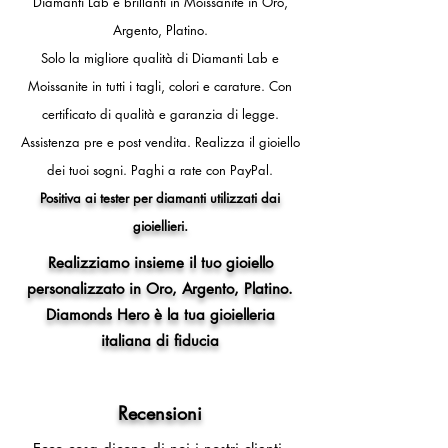
Diamanti Lab e brillanti in Moissanite in Oro,
- 12 (circonferenza dito 52mm,
Argento, Platino.
diametro interno anello 16,5 mm)
- 13 (circonferenza dito 53mm,
Solo la migliore qualità di Diamanti Lab e
diametro interno anello 16,8 mm)
Moissanite in tutti i tagli, colori e carature. Con
- 14 (circonferenza dito 54mm,
certificato di qualità e garanzia di legge.
diametro interno anello 17,2 mm)
- 15 (circonferenza dito 55mm,
Assistenza pre e post vendita.
Realizza il gioiello
diametro interno anello 17,5 mm)
dei tuoi sogni.
Paghi a rate con PayPal.
- 16 (circonferenza dito 56mm,
Positiva ai tester per diamanti utilizzati dai
diametro interno anello 17,8 mm)
gioiellieri.
- 17 (circonferenza dito 57mm,
diametro interno anello 18,1 mm)
Realizziamo insieme il tuo gioiello
- 18 (circonferenza dito 58mm,
personalizzato in Oro, Argento, Platino.
diametro interno anello 18,5 mm)
Diamonds Hero è la tua gioielleria
- 19 (circonferenza dito 59mm,
diametro interno anello 18,8 mm)
italiana di fiducia
- 20 (circonferenza dito 60mm,
diametro interno anello 19,1 mm)
- 21 (circonferenza dito 61mm,
Recensioni
diametro interno anello 19,4 mm)