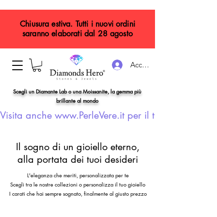
Chiusura estiva. Tutti i nuovi ordini
saranno elaborati dal 28 agosto
Accedi
Scegli un Diamante Lab o una Moissanite, la gemma più
brillante al mondo
Visita anche www.PerleVere.it per il tuo gioiello con
Il sogno di un gioiello eterno,
alla portata dei tuoi desideri
L'eleganza che meriti, personalizzata per te
Scegli tra le nostre collezioni o personalizza il tuo gioiello
I carati che hai sempre sognato, finalmente al giusto prezzo