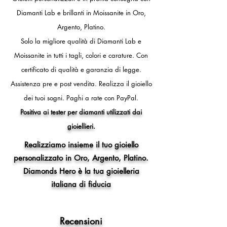
diametro interno anello 16,2 mm)
Diamanti Lab e brillanti in Moissanite in Oro,
- 12 (circonferenza dito 52mm,
Argento, Platino.
diametro interno anello 16,5 mm)
- 13 (circonferenza dito 53mm,
Solo la migliore qualità di Diamanti Lab e
diametro interno anello 16,8 mm)
Moissanite in tutti i tagli, colori e carature. Con
- 14 (circonferenza dito 54mm,
certificato di qualità e garanzia di legge.
diametro interno anello 17,2 mm)
- 15 (circonferenza dito 55mm,
Assistenza pre e post vendita.
Realizza il gioiello
diametro interno anello 17,5 mm)
dei tuoi sogni.
Paghi a rate con PayPal.
- 16 (circonferenza dito 56mm,
Positiva ai tester per diamanti utilizzati dai
diametro interno anello 17,8 mm)
gioiellieri.
- 17 (circonferenza dito 57mm,
diametro interno anello 18,1 mm)
Realizziamo insieme il tuo gioiello
- 18 (circonferenza dito 58mm,
personalizzato in Oro, Argento, Platino.
diametro interno anello 18,5 mm)
Diamonds Hero è la tua gioielleria
- 19 (circonferenza dito 59mm,
diametro interno anello 18,8 mm)
italiana di fiducia
- 20 (circonferenza dito 60mm,
diametro interno anello 19,1 mm)
- 21 (circonferenza dito 61mm,
Recensioni