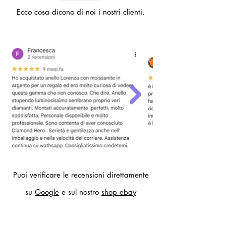
diametro interno anello 19,4 mm)
Ecco cosa dicono di noi i nostri clienti.
- 22 (circonferenza dito 62mm,
diametro interno anello 19,7 mm)
Per altre misure compilare il modulo
contatti.
Puoi verificare le recensioni direttamente
su
Google
e sul nostro
shop ebay