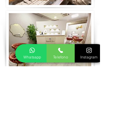
Whatsapp
Telefono
Instagram
Prenota visita
Realizziamo insieme il tuo gioiello in oro
o argento
Fase 1
Inviaci le foto del gioiello dei tuoi sogni,