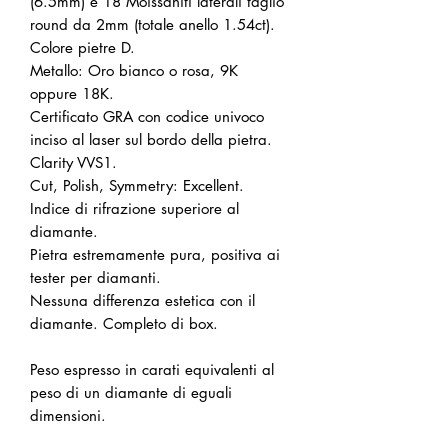
(6.5mm) e 18 Moissaniti laterali taglio
round da 2mm (totale anello 1.54ct).
Colore pietre D.
Metallo: Oro bianco o rosa, 9K
oppure 18K.
Certificato GRA con codice univoco
inciso al laser sul bordo della pietra.
Clarity VVS1.
Cut, Polish, Symmetry: Excellent.
Indice di rifrazione superiore al
diamante.
Pietra estremamente pura, positiva ai
tester per diamanti.
Nessuna differenza estetica con il
diamante. Completo di box.
Peso espresso in carati equivalenti al
peso di un diamante di eguali
dimensioni.