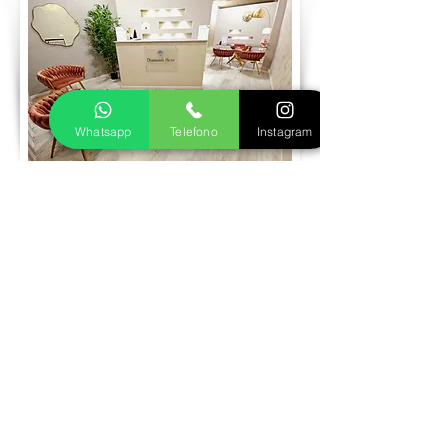
Whatsapp
Telefono
Instagram
Prenota visita
Realizziamo insieme il tuo gioiello in oro
o argento
Fase 1
Inviaci le foto del gioiello dei tuoi sogni,
ti seguiremo nella scelta della pietra più
adatta e decideremo insieme la
personalizzazione che preferisci, in oro