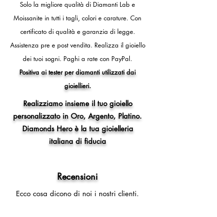
- 13 (circonferenza dito 53mm,
Solo la migliore qualità di Diamanti Lab e
diametro interno anello 16,8 mm)
Moissanite in tutti i tagli, colori e carature. Con
- 14 (circonferenza dito 54mm,
certificato di qualità e garanzia di legge.
diametro interno anello 17,2 mm)
- 15 (circonferenza dito 55mm,
Assistenza pre e post vendita.
Realizza il gioiello
diametro interno anello 17,5 mm)
dei tuoi sogni.
Paghi a rate con PayPal.
- 16 (circonferenza dito 56mm,
Positiva ai tester per diamanti utilizzati dai
diametro interno anello 17,8 mm)
gioiellieri.
- 17 (circonferenza dito 57mm,
diametro interno anello 18,1 mm)
Realizziamo insieme il tuo gioiello
- 18 (circonferenza dito 58mm,
personalizzato in Oro, Argento, Platino.
diametro interno anello 18,5 mm)
Diamonds Hero è la tua gioielleria
- 19 (circonferenza dito 59mm,
diametro interno anello 18,8 mm)
italiana di fiducia
- 20 (circonferenza dito 60mm,
diametro interno anello 19,1 mm)
- 21 (circonferenza dito 61mm,
Recensioni
diametro interno anello 19,4 mm)
Ecco cosa dicono di noi i nostri clienti.
- 22 (circonferenza dito 62mm,
diametro interno anello 19,7 mm)
Per altre misure compilare il modulo