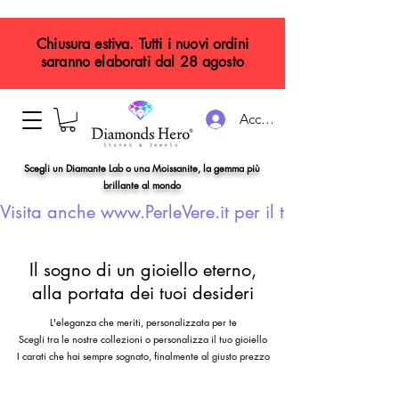
Chiusura estiva. Tutti i nuovi ordini
saranno elaborati dal 28 agosto
Accedi
Scegli un Diamante Lab o una Moissanite, la gemma più
brillante al mondo
Visita anche www.PerleVere.it per il tuo gioiello con
Il sogno di un gioiello eterno,
alla portata dei tuoi desideri
L'eleganza che meriti, personalizzata per te
Scegli tra le nostre collezioni o personalizza il tuo gioiello
I carati che hai sempre sognato, finalmente al giusto prezzo