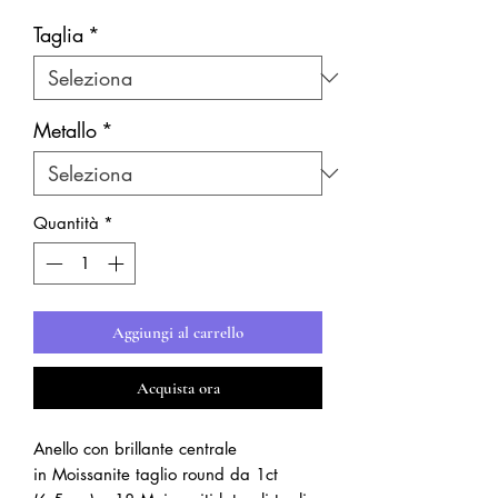
Taglia
*
Metallo
*
Quantità
*
Aggiungi al carrello
Acquista ora
Anello con brillante centrale
in Moissanite taglio round da 1ct