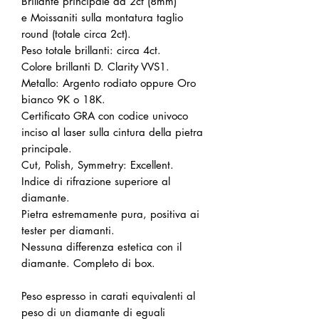
Brillante principale da 2ct (8mm)
e Moissaniti sulla montatura taglio
round (totale circa 2ct).
Peso totale brillanti: circa 4ct.
Colore brillanti D. Clarity VVS1.
Metallo: Argento rodiato oppure Oro
bianco 9K o 18K.
Certificato GRA con codice univoco
inciso al laser sulla cintura della pietra
principale.
Cut, Polish, Symmetry: Excellent.
Indice di rifrazione superiore al
diamante.
Pietra estremamente pura, positiva ai
tester per diamanti.
Nessuna differenza estetica con il
diamante. Completo di box.
Peso espresso in carati equivalenti al
peso di un diamante di eguali