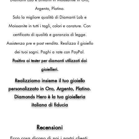
- 12 (circonferenza dito 52mm,
Argento, Platino.
diametro interno anello 16,5 mm)
- 13 (circonferenza dito 53mm,
Solo la migliore qualità di Diamanti Lab e
diametro interno anello 16,8 mm)
Moissanite in tutti i tagli, colori e carature. Con
- 14 (circonferenza dito 54mm,
certificato di qualità e garanzia di legge.
diametro interno anello 17,2 mm)
- 15 (circonferenza dito 55mm,
Assistenza pre e post vendita.
Realizza il gioiello
diametro interno anello 17,5 mm)
dei tuoi sogni.
Paghi a rate con PayPal.
- 16 (circonferenza dito 56mm,
Positiva ai tester per diamanti utilizzati dai
diametro interno anello 17,8 mm)
gioiellieri.
- 17 (circonferenza dito 57mm,
diametro interno anello 18,1 mm)
Realizziamo insieme il tuo gioiello
- 18 (circonferenza dito 58mm,
personalizzato in Oro, Argento, Platino.
diametro interno anello 18,5 mm)
Diamonds Hero è la tua gioielleria
- 19 (circonferenza dito 59mm,
diametro interno anello 18,8 mm)
italiana di fiducia
- 20 (circonferenza dito 60mm,
diametro interno anello 19,1 mm)
- 21 (circonferenza dito 61mm,
Recensioni
diametro interno anello 19,4 mm)
Ecco cosa dicono di noi i nostri clienti.
- 22 (circonferenza dito 62mm,