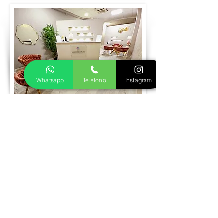
Whatsapp
Telefono
Instagram
Prenota visita
Realizziamo insieme il tuo gioiello in oro
o argento
Fase 1
Inviaci le foto del gioiello dei tuoi sogni,
ti seguiremo nella scelta della pietra più