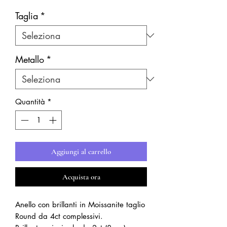
Taglia
*
Metallo
*
Quantità
*
Aggiungi al carrello
Acquista ora
Anello con brillanti in Moissanite taglio
Round da 4ct complessivi.