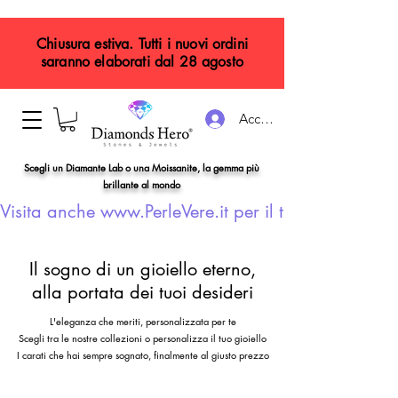
Chiusura estiva. Tutti i nuovi ordini
saranno elaborati dal 28 agosto
Accedi
Scegli un Diamante Lab o una Moissanite, la gemma più
brillante al mondo
Visita anche www.PerleVere.it per il tuo gioiello con
Il sogno di un gioiello eterno,
alla portata dei tuoi desideri
L'eleganza che meriti, personalizzata per te
Scegli tra le nostre collezioni o personalizza il tuo gioiello
I carati che hai sempre sognato, finalmente al giusto prezzo