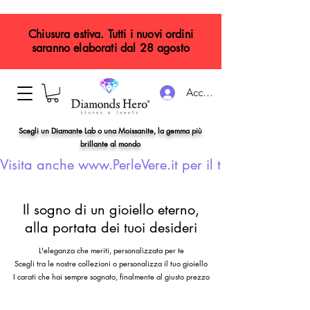
Chiusura estiva. Tutti i nuovi ordini
saranno elaborati dal 28 agosto
Accedi
Scegli un Diamante Lab o una Moissanite, la gemma più
brillante al mondo
Visita anche www.PerleVere.it per il tuo gioiello con
Il sogno di un gioiello eterno,
alla portata dei tuoi desideri
L'eleganza che meriti, personalizzata per te
Scegli tra le nostre collezioni o personalizza il tuo gioiello
I carati che hai sempre sognato, finalmente al giusto prezzo