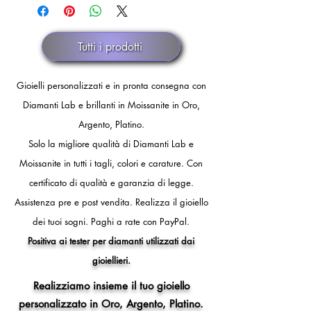
diametro interno anello 15,3 mm)
tempo di preparazione di circa 4
- 9 (circonferenza dito 49mm,
settimane.
diametro interno anello 15,6 mm)
Tutti i prodotti
- 10 (circonferenza dito 50mm,
diametro interno anello 15,9 mm)
- 11 (circonferenza dito 51mm,
Gioielli personalizzati e in pronta consegna con
diametro interno anello 16,2 mm)
Diamanti Lab e brillanti in Moissanite in Oro,
- 12 (circonferenza dito 52mm,
Argento, Platino.
diametro interno anello 16,5 mm)
- 13 (circonferenza dito 53mm,
Solo la migliore qualità di Diamanti Lab e
diametro interno anello 16,8 mm)
Moissanite in tutti i tagli, colori e carature. Con
- 14 (circonferenza dito 54mm,
certificato di qualità e garanzia di legge.
diametro interno anello 17,2 mm)
- 15 (circonferenza dito 55mm,
Assistenza pre e post vendita.
Realizza il gioiello
diametro interno anello 17,5 mm)
dei tuoi sogni.
Paghi a rate con PayPal.
- 16 (circonferenza dito 56mm,
Positiva ai tester per diamanti utilizzati dai
diametro interno anello 17,8 mm)
gioiellieri.
- 17 (circonferenza dito 57mm,
diametro interno anello 18,1 mm)
Realizziamo insieme il tuo gioiello
- 18 (circonferenza dito 58mm,
personalizzato in Oro, Argento, Platino.
diametro interno anello 18,5 mm)