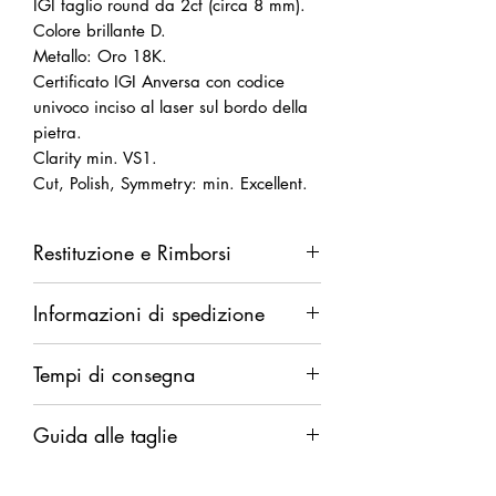
IGI taglio round da 2ct (circa 8 mm).
Colore brillante D.
Metallo: Oro 18K.
Certificato IGI Anversa con codice
univoco inciso al laser sul bordo della
pietra.
Clarity min. VS1.
Cut, Polish, Symmetry: min. Excellent.
Restituzione e Rimborsi
Diritto di recesso da esercitarsi entro
Informazioni di spedizione
14 giorni dalla ricezione della merce.
Rimborso completo in caso di difetti.
Spedizione garantita. Rimborso
Rimborso parziale (del solo costo della
Tempi di consegna
integrale in caso di smarrimento.
merce al netto delle spese di
Il rimborso verrà eseguito dopo
spedizione) in caso di annullamento
Pronta consegna.
comunicazione ufficiale di smarrimento
Guida alle taglie
discrezionale.
Se il prodotto non è disponibile è
dello spedizioniere o dopo 30 giorni
comunque possibile procedere
di fermo spedizione.
- 8 (circonferenza dito 48mm,
all'acquisto in pre-ordine, con un