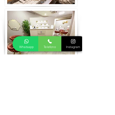
Whatsapp
Telefono
Instagram
Prenota visita
Realizziamo insieme il tuo gioiello in oro
o argento
Fase 1
Inviaci le foto del gioiello dei tuoi sogni,