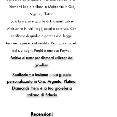
diametro interno anello 16,2 mm)
Diamanti Lab e brillanti in Moissanite in Oro,
- 12 (circonferenza dito 52mm,
Argento, Platino.
diametro interno anello 16,5 mm)
- 13 (circonferenza dito 53mm,
Solo la migliore qualità di Diamanti Lab e
diametro interno anello 16,8 mm)
Moissanite in tutti i tagli, colori e carature. Con
- 14 (circonferenza dito 54mm,
certificato di qualità e garanzia di legge.
diametro interno anello 17,2 mm)
- 15 (circonferenza dito 55mm,
Assistenza pre e post vendita.
Realizza il gioiello
diametro interno anello 17,5 mm)
dei tuoi sogni.
Paghi a rate con PayPal.
- 16 (circonferenza dito 56mm,
Positiva ai tester per diamanti utilizzati dai
diametro interno anello 17,8 mm)
gioiellieri.
- 17 (circonferenza dito 57mm,
diametro interno anello 18,1 mm)
Realizziamo insieme il tuo gioiello
- 18 (circonferenza dito 58mm,
personalizzato in Oro, Argento, Platino.
diametro interno anello 18,5 mm)
Diamonds Hero è la tua gioielleria
- 19 (circonferenza dito 59mm,
diametro interno anello 18,8 mm)
italiana di fiducia
- 20 (circonferenza dito 60mm,
diametro interno anello 19,1 mm)
- 21 (circonferenza dito 61mm,
Recensioni