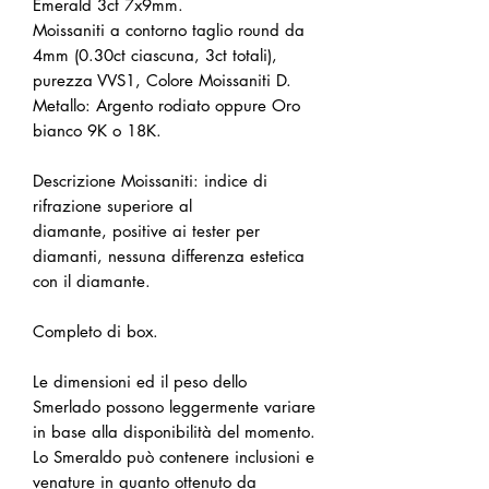
Emerald 3ct 7x9mm.
Moissaniti a contorno taglio round da
4mm (0.30ct ciascuna, 3ct totali),
purezza VVS1, Colore Moissaniti D.
Metallo: Argento rodiato oppure Oro
bianco 9K o 18K.
Descrizione Moissaniti: indice di
rifrazione superiore al
diamante, positive ai tester per
diamanti, nessuna differenza estetica
con il diamante.
Completo di box.
Le dimensioni ed il peso dello
Smerlado possono leggermente variare
in base alla disponibilità del momento.
Lo Smeraldo può contenere inclusioni e
venature in quanto ottenuto da