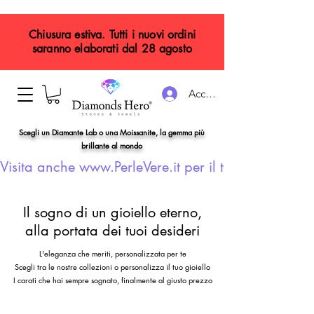
Chiusura estiva. Tutti i nuovi ordini
saranno elaborati dal 28 agosto
Accedi
Scegli un Diamante Lab o una Moissanite, la gemma più
brillante al mondo
Visita anche www.PerleVere.it per il tuo gioiello con
Il sogno di un gioiello eterno,
alla portata dei tuoi desideri
L'eleganza che meriti, personalizzata per te
Scegli tra le nostre collezioni o personalizza il tuo gioiello
I carati che hai sempre sognato, finalmente al giusto prezzo