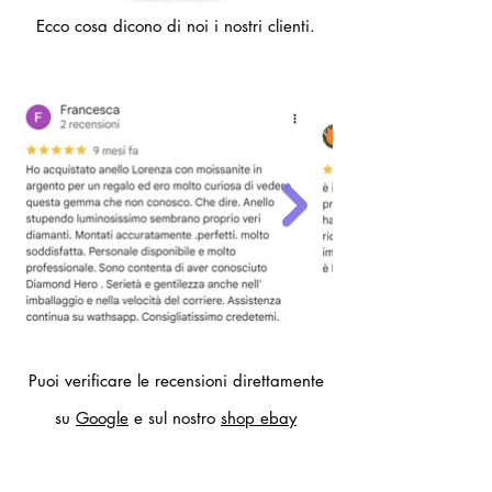
diametro interno anello 19,4 mm)
Ecco cosa dicono di noi i nostri clienti.
- 22 (circonferenza dito 62mm,
diametro interno anello 19,7 mm)
Per altre misure compilare il modulo
contatti.
Puoi verificare le recensioni direttamente
su
Google
e sul nostro
shop ebay