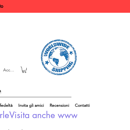
to
Accedi
o
edeltà
Invita gli amici
Recensioni
Contatti
rle