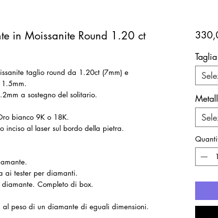
nte in Moissanite Round 1.20 ct
330,
Taglia
oissanite taglio round da 1.20ct (7mm) e
Sele
da 1.5mm.
1.2mm a sostegno del solitario.
Metal
Sele
 Oro bianco 9K o 18K.
 inciso al laser sul bordo della pietra.
Quanti
diamante.
a ai tester per diamanti.
il diamante. Completo di box.
ti al peso di un diamante di eguali dimensioni.