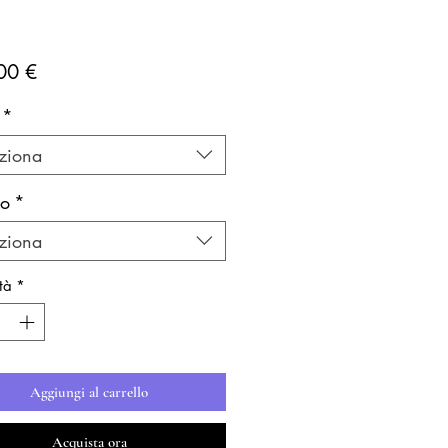
Prezzo
00 €
*
ziona
lo
*
ziona
tà
*
Aggiungi al carrello
Acquista ora