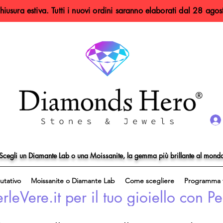
hiusura estiva. Tutti i nuovi ordini saranno elaborati dal 28 agos
Scegli un Diamante Lab o una Moissanite, la gemma più brillante al mond
utativo
Moissanite o Diamante Lab
Come scegliere
Programma f
eVere.it per il tuo gioiello con Pe