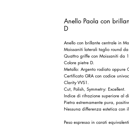
Anello Paola con brilla
D
Anello con brillante centrale in M
Moissaniti laterali taglio round 
Quattro griffe con Moissaniti da 
Colore pietre D.
Metallo: Argento rodiato oppure
Certificato GRA con codice univoco
Clarity VVS1.
Cut, Polish, Symmetry: Excellent.
Indice di rifrazione superiore al 
Pietra estremamente pura, positiv
Nessuna differenza estetica con 
Peso espresso in carati equivalen