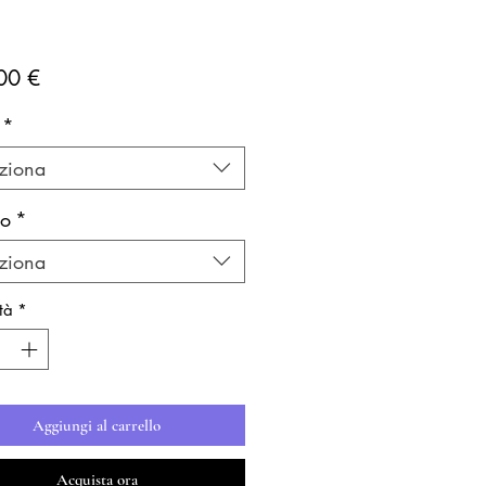
Prezzo
00 €
*
ziona
lo
*
ziona
tà
*
Aggiungi al carrello
Acquista ora