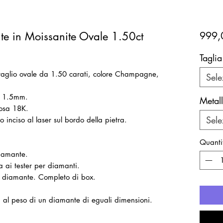
nte in Moissanite Ovale 1.50ct
999,
Taglia
e taglio ovale da 1.50 carati, colore Champagne,
Sele
 da 1.5mm.
Metal
rosa 18K.
Sele
 inciso al laser sul bordo della pietra.
Quanti
diamante.
a ai tester per diamanti.
il diamante. Completo di box.
ti al peso di un diamante di eguali dimensioni.