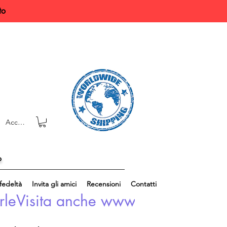
to
Accedi
o
edeltà
Invita gli amici
Recensioni
Contatti
rle