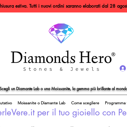
hiusura estiva. Tutti i nuovi ordini saranno elaborati dal 28 agos
Scegli un Diamante Lab o una Moissanite, la gemma più brillante al mond
utativo
Moissanite o Diamante Lab
Come scegliere
Programma f
eVere.it per il tuo gioiello con Pe