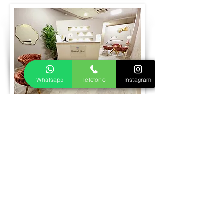
Whatsapp
Telefono
Instagram
Prenota visita
Realizziamo insieme il tuo gioiello in oro
o argento
Fase 1
Inviaci le foto del gioiello dei tuoi sogni,
ti seguiremo nella scelta della pietra più