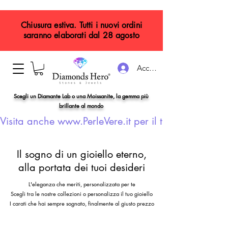
Chiusura estiva. Tutti i nuovi ordini
saranno elaborati dal 28 agosto
Accedi
Scegli un Diamante Lab o una Moissanite, la gemma più
brillante al mondo
Visita anche www.PerleVere.it per il tuo gioiello con
Il sogno di un gioiello eterno,
alla portata dei tuoi desideri
L'eleganza che meriti, personalizzata per te
Scegli tra le nostre collezioni o personalizza il tuo gioiello
I carati che hai sempre sognato, finalmente al giusto prezzo