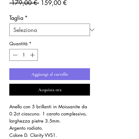
Prezzo
Prezzo
 179,00 € 
159,00 €
regolare
scontato
Taglia
*
Quantità
*
Aggiungi al carrello
Acquista ora
Anello con 5 brillanti in Moissanite da
0.2ct ciascuno. 1 carato complessivo,
larghezza pietre 3.5mm.
Argento rodiato.
Colore D. Clarity VVS1.