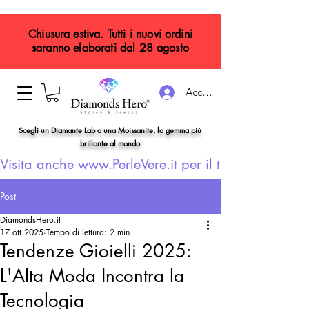
Chiusura estiva. Tutti i nuovi ordini
saranno elaborati dal 28 agosto
Accedi
Scegli un Diamante Lab o una Moissanite, la gemma più
brillante al mondo
Visita anche www.PerleVere.it per il tuo gioiello con
Post
DiamondsHero.it
17 ott 2025
Tempo di lettura: 2 min
Tendenze Gioielli 2025:
L'Alta Moda Incontra la
Tecnologia