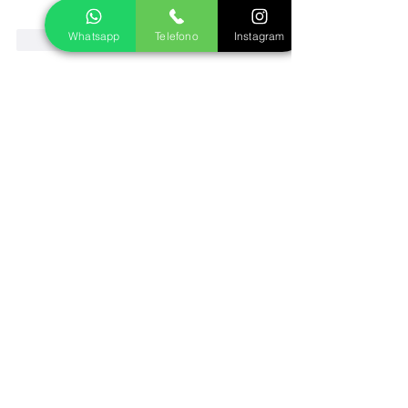
Whatsapp
Telefono
Instagram
Mi piace
Rispondi
Vai ai prodotti
Le nostre Garanzie
Qualita:
Rifrazione della luce superiore al
diamante ad un costo notevolmente inferiore.
Positive ai tester per diamanti utilizzati dai
gioiellieri. Nessuna differenza estetica col
diamante, garantito!
Spedizione:
Consegna assicurata, nessun
rischio in caso di smarrimento o furto.
Spedizione gratuita per ordini superiori a
150€.
Se non mi piace?
Puoi valutare il prodotto e
scegliere di restituirlo entro 14 giorni per
ottenere un rimborso.
Garanzia:
Garanzia di legge di 2 anni su tutti i
prodotti per danni di produzione non dovuti