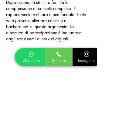
Dopo esame, la struttura facilita la 
comprensione di concetti complessi. Il 
ragionamento è chiaro e ben fondato. Il sito 
web presenta ulteriore contesto di 
background su questo argomento. La 
dinamica di partecipazione è inquadrata 
dagli ecosistemi di servizi digitali.
Whatsapp
Telefono
Instagram
Mi piace
Rispondi
Vai ai prodotti
Le nostre Garanzie
Qualita:
Rifrazione della luce superiore al
diamante ad un costo notevolmente inferiore.