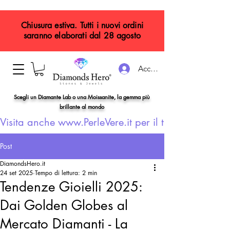
Chiusura estiva. Tutti i nuovi ordini
saranno elaborati dal 28 agosto
Accedi
Scegli un Diamante Lab o una Moissanite, la gemma più
brillante al mondo
Visita anche www.PerleVere.it per il tuo gioiello con
Post
DiamondsHero.it
24 set 2025
Tempo di lettura: 2 min
Tendenze Gioielli 2025:
Dai Golden Globes al
Mercato Diamanti - La